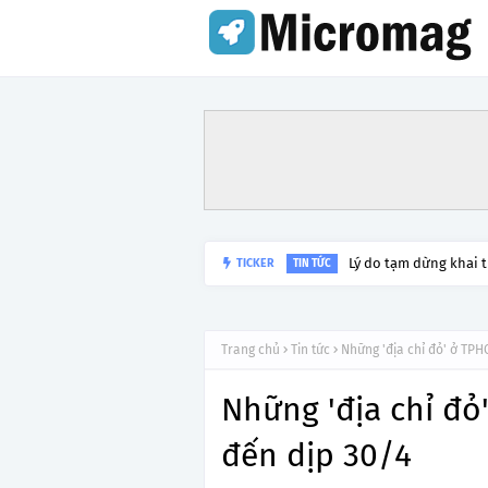
Lý do tạm dừng khai 
TICKER
TIN TỨC
Trang chủ
Tin tức
Những 'địa chỉ đỏ' ở TPH
Những 'địa chỉ đỏ
đến dịp 30/4