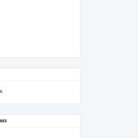
ức
RIES