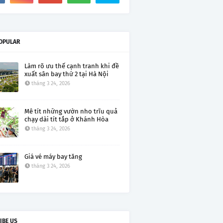
OPULAR
Làm rõ ưu thế cạnh tranh khi đề
xuất sân bay thứ 2 tại Hà Nội
tháng 3 24, 2026
Mê tít những vườn nho trĩu quả
chạy dài tít tắp ở Khánh Hòa
tháng 3 24, 2026
Giá vé máy bay tăng
tháng 3 24, 2026
IBE US