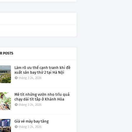
R POSTS
Làm rõ ưu thế cạnh tranh khi đề
xuất sân bay thứ 2 tại Hà Nội
tháng 3 24, 2026
Mê tít những vườn nho trĩu quả
chạy dài tít tắp ở Khánh Hòa
tháng 3 24, 2026
Giá vé máy bay tăng
tháng 3 24, 2026