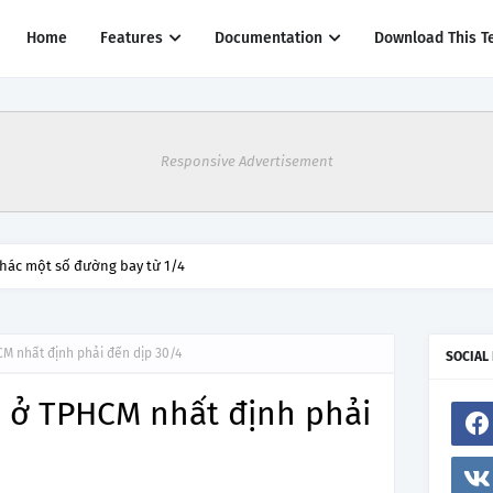
Home
Features
Documentation
Download This T
Responsive Advertisement
thác một số đường bay từ 1/4
CM nhất định phải đến dịp 30/4
SOCIAL
' ở TPHCM nhất định phải