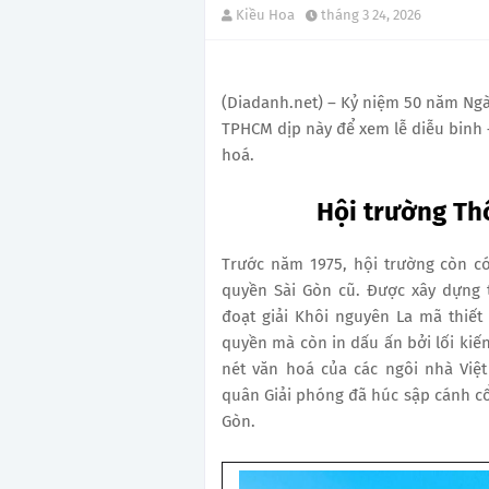
Kiều Hoa
tháng 3 24, 2026
(Diadanh.net) – Kỷ niệm 50 năm Ng
TPHCM dịp này để xem lễ diễu binh –
hoá.
Hội trường Th
Trước năm 1975, hội trường còn có
quyền Sài Gòn cũ. Được xây dựng 
đoạt giải Khôi nguyên La mã thiết
quyền mà còn in dấu ấn bởi lối ki
nét văn hoá của các ngôi nhà Việt
quân Giải phóng đã húc sập cánh cổ
Gòn.