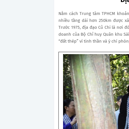
Nằm cách Trung tâm TPHCM khoảng
nhiều tầng dài hơn 250km được x
Trước 1975, địa đạo Củ Chi là nơi
đó
doanh của Bộ Chỉ huy Quân khu Sài
“đất thép” vì tinh thần và ý chí ph