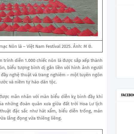
mạc Nón lá – Việt Nam Festival 2025. Ảnh: M Đ.
 trình diễn 1.000 chiếc nón lá được sắp xếp thành
n, biểu tượng bình dị gắn liền với hình ảnh người
ên đầy nghệ thuật và trang nghiêm – một tuyên ngôn
ước và niềm tự hào dân tộc.
FACEBO
 được mãn nhãn với màn biểu diễn kỵ binh đầy khí
ủa những đoàn quân xưa giữa đất trời Hoa Lư lịch
 thuật đặc sắc như hát xẩm, biểu diễn trống, màn
ừa lắng đọng vừa thiêng liêng.