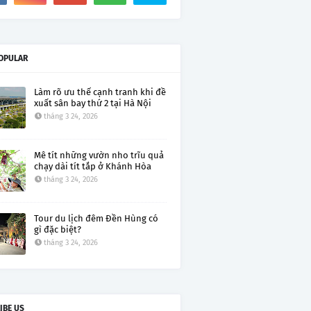
OPULAR
Làm rõ ưu thế cạnh tranh khi đề
xuất sân bay thứ 2 tại Hà Nội
tháng 3 24, 2026
Mê tít những vườn nho trĩu quả
chạy dài tít tắp ở Khánh Hòa
tháng 3 24, 2026
Tour du lịch đêm Đền Hùng có
gì đặc biệt?
tháng 3 24, 2026
IBE US