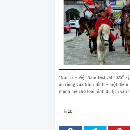
“Nón lá – Việt Nam Festival 2025” 
ấn riêng của Ninh Bình – một điểm 
mạnh mẽ cho loại hình du lịch văn 
Tin tức