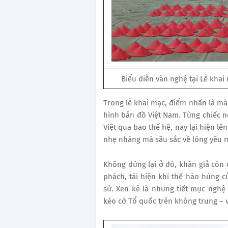
Biểu diễn văn nghệ tại Lễ khai 
Trong lễ khai mạc, điểm nhấn là màn
hình bản đồ Việt Nam. Từng chiếc nó
Việt qua bao thế hệ, nay lại hiện l
nhẹ nhàng mà sâu sắc về lòng yêu n
Không dừng lại ở đó, khán giả còn
phách, tái hiện khí thế hào hùng c
sử. Xen kẽ là những tiết mục nghệ
kéo cờ Tổ quốc trên không trung – v