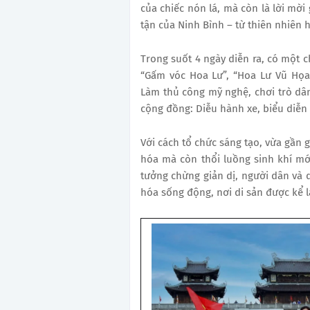
của chiếc nón lá, mà còn là lời mờ
tận của Ninh Bình – từ thiên nhiên 
Trong suốt 4 ngày diễn ra, có một 
“Gấm vóc Hoa Lư”, “Hoa Lư Vũ Họa
Làm thủ công mỹ nghệ, chơi trò dân
cộng đồng: Diễu hành xe, biểu diễn
Với cách tổ chức sáng tạo, vừa gần g
hóa mà còn thổi luồng sinh khí mớ
tưởng chừng giản dị, người dân và
hóa sống động, nơi di sản được kể 