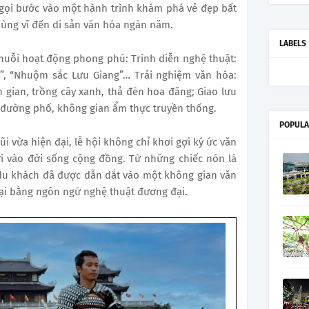
i gọi bước vào một hành trình khám phá vẻ đẹp bất
hùng vĩ đến di sản văn hóa ngàn năm.
LABELS
chuỗi hoạt động phong phú: Trình diễn nghệ thuật:
”, “Nhuộm sắc Lưu Giang”… Trải nghiệm văn hóa:
 gian, trồng cây xanh, thả đèn hoa đăng; Giao lưu
 đường phố, không gian ẩm thực truyền thống.
POPULA
ũi vừa hiện đại, lễ hội không chỉ khơi gợi ký ức văn
i vào đời sống cộng đồng. Từ những chiếc nón lá
 du khách đã được dẫn dắt vào một không gian văn
lại bằng ngôn ngữ nghệ thuật đương đại.