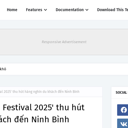
Home
Features
Documentation
Download This T
Responsive Advertisement
thác một số đường bay từ 1/4
val 2025' thu hút hàng nghìn du khách đến Ninh Bình
SOCIAL
 Festival 2025' thu hút
ách đến Ninh Bình