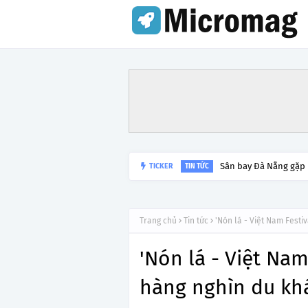
Lý do tạm dừng khai 
TICKER
TIN TỨC
Trang chủ
Tin tức
'Nón lá - Việt Nam Festi
'Nón lá - Việt Nam
hàng nghìn du kh