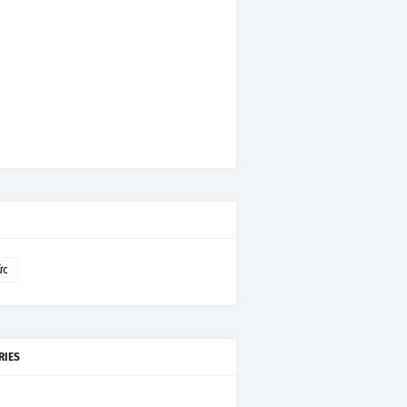
ức
RIES