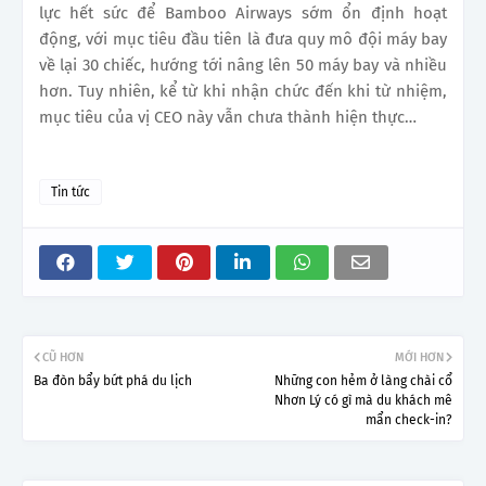
lực hết sức để Bamboo Airways sớm ổn định hoạt
động, với mục tiêu đầu tiên là đưa quy mô đội máy bay
về lại 30 chiếc, hướng tới nâng lên 50 máy bay và nhiều
hơn. Tuy nhiên, kể từ khi nhận chức đến khi từ nhiệm,
mục tiêu của vị CEO này vẫn chưa thành hiện thực…
Tin tức
CŨ HƠN
MỚI HƠN
Ba đòn bẩy bứt phá du lịch
Những con hẻm ở làng chài cổ
Nhơn Lý có gì mà du khách mê
mẩn check-in?