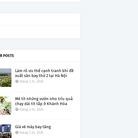
R POSTS
Làm rõ ưu thế cạnh tranh khi đề
xuất sân bay thứ 2 tại Hà Nội
tháng 3 24, 2026
Mê tít những vườn nho trĩu quả
chạy dài tít tắp ở Khánh Hòa
tháng 3 24, 2026
Giá vé máy bay tăng
tháng 3 24, 2026