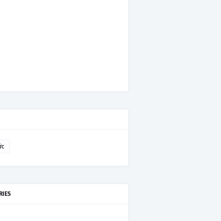
ức
RIES