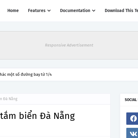
Home
Features
Documentation
Download This T
Responsive Advertisement
thác một số đường bay từ 1/4
ển Đà Nẵng
SOCIAL
 tắm biển Đà Nẵng