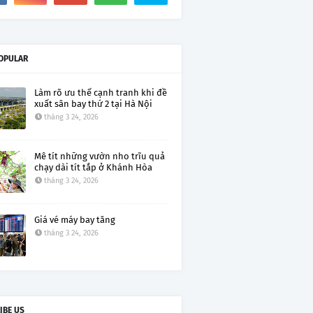
OPULAR
Làm rõ ưu thế cạnh tranh khi đề
xuất sân bay thứ 2 tại Hà Nội
tháng 3 24, 2026
Mê tít những vườn nho trĩu quả
chạy dài tít tắp ở Khánh Hòa
tháng 3 24, 2026
Giá vé máy bay tăng
tháng 3 24, 2026
IBE US