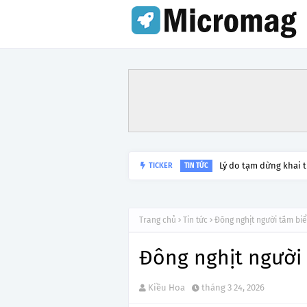
Lý do tạm dừng khai 
TICKER
TIN TỨC
Trang chủ
Tin tức
Đông nghịt người tắm bi
Đông nghịt người
Kiều Hoa
tháng 3 24, 2026