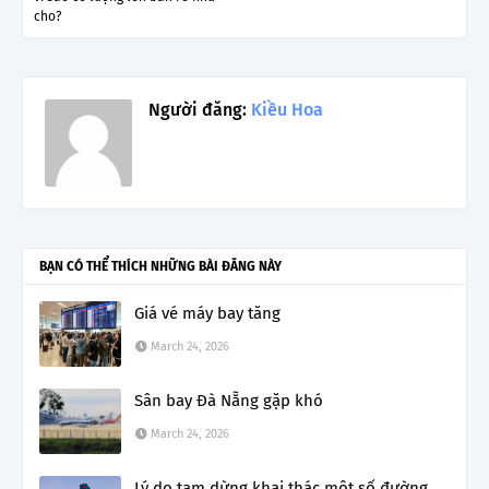
cho?
Người đăng:
Kiều Hoa
BẠN CÓ THỂ THÍCH NHỮNG BÀI ĐĂNG NÀY
Giá vé máy bay tăng
March 24, 2026
Sân bay Đà Nẵng gặp khó
March 24, 2026
Lý do tạm dừng khai thác một số đường