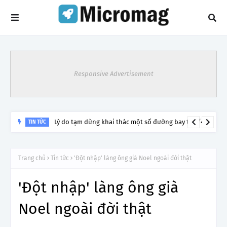
Responsive Advertisement
Lý do tạm dừng khai thác một số đường bay từ 1/4
TIN TỨC
Trang chủ
Tin tức
'Đột nhập' làng ông già Noel ngoài đời thật
'Đột nhập' làng ông già
Noel ngoài đời thật