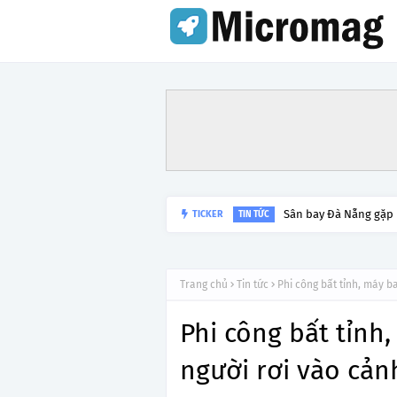
Sân bay Đà Nẵng gặp
TICKER
TIN TỨC
Trang chủ
Tin tức
Phi công bất tỉnh, máy b
Phi công bất tỉnh
người rơi vào cản