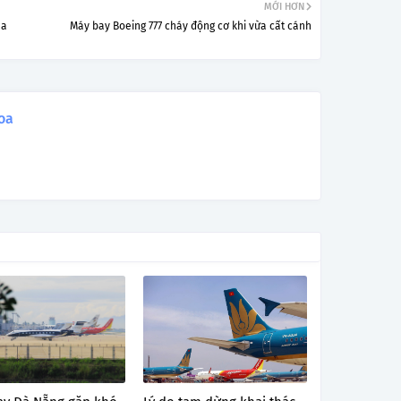
MỚI HƠN
ha
Máy bay Boeing 777 cháy động cơ khi vừa cất cánh
oa