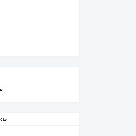
ức
RIES