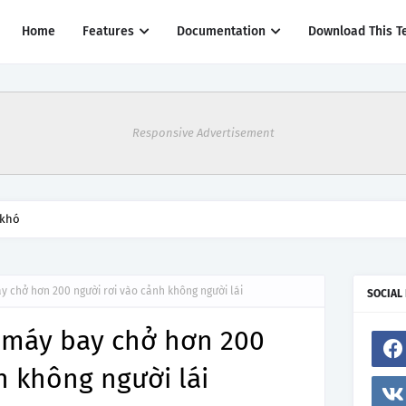
Home
Features
Documentation
Download This T
Responsive Advertisement
 khó
ay chở hơn 200 người rơi vào cảnh không người lái
SOCIAL
, máy bay chở hơn 200
h không người lái