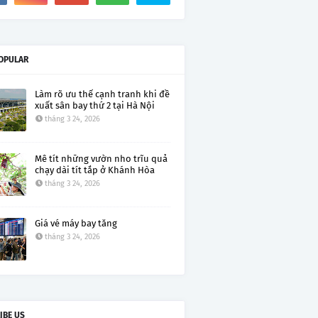
OPULAR
Làm rõ ưu thế cạnh tranh khi đề
xuất sân bay thứ 2 tại Hà Nội
tháng 3 24, 2026
Mê tít những vườn nho trĩu quả
chạy dài tít tắp ở Khánh Hòa
tháng 3 24, 2026
Giá vé máy bay tăng
tháng 3 24, 2026
IBE US