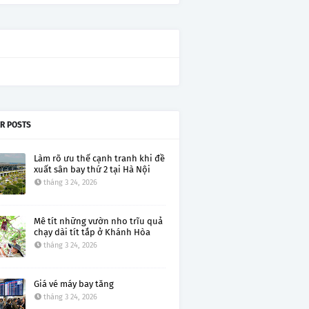
R POSTS
Làm rõ ưu thế cạnh tranh khi đề
xuất sân bay thứ 2 tại Hà Nội
tháng 3 24, 2026
Mê tít những vườn nho trĩu quả
chạy dài tít tắp ở Khánh Hòa
tháng 3 24, 2026
Giá vé máy bay tăng
tháng 3 24, 2026