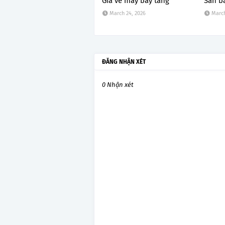
Giá vé máy bay tăng
Sân b
March 24, 2026
March
ĐĂNG NHẬN XÉT
0 Nhận xét