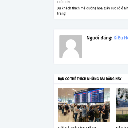
CŨ HƠN
Du khách thích mê đường hoa giấy rực rỡ ở N
Trang
Người đăng:
Kiều H
BẠN CÓ THỂ THÍCH NHỮNG BÀI ĐĂNG NÀY