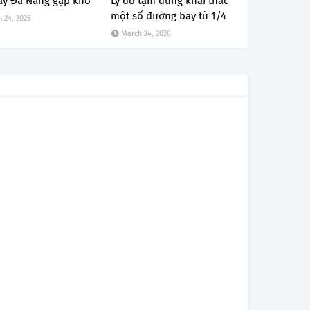
ay Đà Nẵng gặp khó
Lý do tạm dừng khai thác
một số đường bay từ 1/4
 24, 2026
March 24, 2026