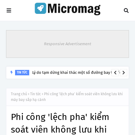
Responsive Advertisement
Lý do tạm dừng khai thác một số đường bay từ 1/4
TIN TỨC
Trang chủ
Tin tức
Phi công 'lệch pha' kiểm soát viên không lưu khi
máy bay sắp hạ cánh
Phi công 'lệch pha' kiểm
soát viên không lưu khi