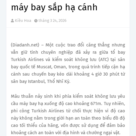
máy bay sắp hạ cánh
Kiều Hoa
tháng 3 24, 2026
(Diadanh.net) – Một cuộc trao đổi căng thẳng nhưng
vẫn giữ tính chuyên nghiệp đã xảy ra giữa tổ bay
Turkish Airlines và kiểm soát không lưu (ATC) tại sân
bay quốc tế Muscat, Oman, trong quá trình tiếp cận hạ
cánh sau chuyến bay kéo dài khoảng 4 giờ 30 phút từ
sân bay Istanbul, Thổ Nhĩ Kỳ.
Mâu thuẫn nảy sinh khi phía kiểm soát không lưu yêu
cầu máy bay hạ xuống độ cao khoảng 671m. Tuy nhiên,
phi công Turkish Airlines từ chối thực hiện vì độ cao
này không nằm trong giới hạn an toàn theo biểu đồ độ
cao tối thiểu của hãng, vốn được sử dụng để đảm bảo
khoảng cách an toàn với địa hình và chướng ngại vật.