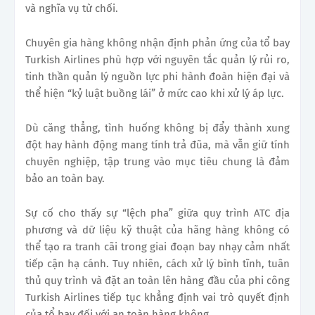
và nghĩa vụ từ chối.
Chuyên gia hàng không nhận định phản ứng của tổ bay
Turkish Airlines phù hợp với nguyên tắc quản lý rủi ro,
tinh thần quản lý nguồn lực phi hành đoàn hiện đại và
thể hiện “kỷ luật buồng lái” ở mức cao khi xử lý áp lực.
Dù căng thẳng, tình huống không bị đẩy thành xung
đột hay hành động mang tính trả đũa, mà vẫn giữ tính
chuyên nghiệp, tập trung vào mục tiêu chung là đảm
bảo an toàn bay.
Sự cố cho thấy sự “lệch pha” giữa quy trình ATC địa
phương và dữ liệu kỹ thuật của hãng hàng không có
thể tạo ra tranh cãi trong giai đoạn bay nhạy cảm nhất
tiếp cận hạ cánh. Tuy nhiên, cách xử lý bình tĩnh, tuân
thủ quy trình và đặt an toàn lên hàng đầu của phi công
Turkish Airlines tiếp tục khẳng định vai trò quyết định
của tổ bay đối với an toàn hàng không.