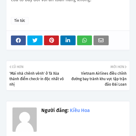
Tin tức
CŨ HƠN
MỚI HƠN
'Mái nhà chênh vênh' ở Tà Xùa
Vietnam Airlines điều chỉnh
thành điểm check-in độc nhất vô
đường bay tránh khu vực tập trận
nhị
đảo Đài Loan
Người đăng:
Kiều Hoa