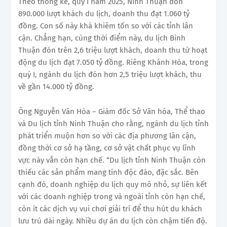
Theo thống kê, quý I năm 2025, Ninh Thuận đón
890.000 lượt khách du lịch, doanh thu đạt 1.060 tỷ
đồng. Con số này khá khiêm tốn so với các tỉnh lân
cận. Chẳng hạn, cùng thời điểm này, du lịch Bình
Thuận đón trên 2,6 triệu lượt khách, doanh thu từ hoạt
động du lịch đạt 7.050 tỷ đồng. Riêng Khánh Hòa, trong
quý I, ngành du lịch đón hơn 2,5 triệu lượt khách, thu
về gần 14.000 tỷ đồng.
Ông Nguyễn Văn Hòa – Giám đốc Sở Văn hóa, Thể thao
và Du lịch tỉnh Ninh Thuận cho rằng, ngành du lịch tỉnh
phát triển muộn hơn so với các địa phương lân cận,
đồng thời cơ sở hạ tầng, cơ sở vật chất phục vụ lĩnh
vực này vẫn còn hạn chế. “Du lịch tỉnh Ninh Thuận còn
thiếu các sản phẩm mang tính độc đáo, đặc sắc. Bên
cạnh đó, doanh nghiệp du lịch quy mô nhỏ, sự liên kết
với các doanh nghiệp trong và ngoài tỉnh còn hạn chế,
còn ít các dịch vụ vui chơi giải trí để thu hút du khách
lưu trú dài ngày. Nhiều dự án du lịch còn chậm tiến độ.