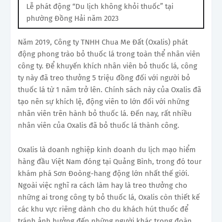
Lễ phát động “Du lịch không khỏi thuốc” tại
phường Đồng Hải năm 2023
Năm 2019, Công ty TNHH Chua Me Đất (Oxalis) phát
động phong trào bỏ thuốc lá trong toàn thể nhân viên
công ty. Để khuyến khích nhân viên bỏ thuốc lá, công
ty này đã treo thưởng 5 triệu đồng đối với người bỏ
thuốc lá từ 1 năm trở lên. Chính sách này của Oxalis đã
tạo nên sự khích lệ, động viên to lớn đối với những
nhân viên trên hành bỏ thuốc lá. Đến nay, rất nhiều
nhân viên của Oxalis đã bỏ thuốc lá thành công.
Oxalis là doanh nghiệp kinh doanh du lịch mạo hiểm
hàng đầu Việt Nam đóng tại Quảng Bình, trong đó tour
khám phá Sơn Đoòng-hang động lớn nhất thế giới.
Ngoài việc nghĩ ra cách làm hay là treo thưởng cho
những ai trong công ty bỏ thuốc lá, Oxalis còn thiết kế
các khu vực riêng dành cho du khách hút thuốc để
tránh ảnh hưởng đến những người khác trong đoàn.