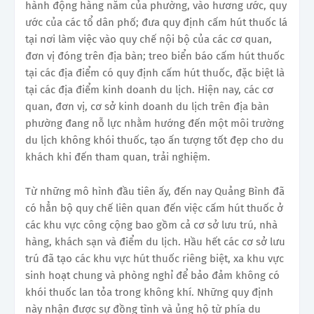
hành động hàng năm của phường, vào hương ước, quy
ước của các tổ dân phố; đưa quy định cấm hút thuốc lá
tại nơi làm việc vào quy chế nội bộ của các cơ quan,
đơn vị đóng trên địa bàn; treo biển báo cấm hút thuốc
tại các địa điểm có quy định cấm hút thuốc, đặc biệt là
tại các địa điểm kinh doanh du lịch. Hiện nay, các cơ
quan, đơn vị, cơ sở kinh doanh du lịch trên địa bàn
phường đang nỗ lực nhằm hướng đến một môi trường
du lịch không khói thuốc, tạo ấn tượng tốt đẹp cho du
khách khi đến tham quan, trải nghiệm.
Từ những mô hình đầu tiên ấy, đến nay Quảng Bình đã
có hẳn bộ quy chế liên quan đến việc cấm hút thuốc ở
các khu vực công cộng bao gồm cả cơ sở lưu trú, nhà
hàng, khách sạn và điểm du lịch. Hầu hết các cơ sở lưu
trú đã tạo các khu vực hút thuốc riêng biệt, xa khu vực
sinh hoạt chung và phòng nghỉ để bảo đảm không có
khói thuốc lan tỏa trong không khí. Những quy định
này nhận được sự đồng tình và ủng hộ từ phía du