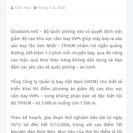
Kiều Hoa
tháng 3 24, 2026
(Diadanh.net) – Bộ Quốc phòng vừa có quyết định việc
giảm độ cao khu vực cấm bay VVP4 giúp máy bay ra vào
sân bay Tân Sơn Nhất – TPHCM nhằm rút ngắn quãng
đường, tiết kiệm 1-3 phút mỗi chuyến bay, qua đó nâng
cao hiệu quả khai thác hàng không dân dụng và bảo
đảm các yêu cầu về quốc phòng – an ninh.
Tổng Công ty Quản lý bay Việt Nam (VATM) cho biết sẽ
triển khai thí điểm phương án giảm độ cao khu vực
cấm bay VVP4 – vùng không phận bảo vệ đặc biệt nội
đô TPHCM – từ 3.000 m xuống còn 1.500 m.
Theo kế hoạch, giai đoạn thử nghiệm kéo dài từ ngày
19/12 tới đến hết 31/3/2026, trùng với cao điểm Tết
Nguyên đán Bính Ngọ. Mục tiêu của đợt thí điểm là tối