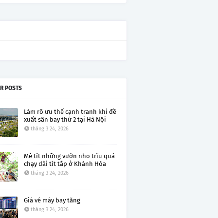
R POSTS
Làm rõ ưu thế cạnh tranh khi đề
xuất sân bay thứ 2 tại Hà Nội
tháng 3 24, 2026
Mê tít những vườn nho trĩu quả
chạy dài tít tắp ở Khánh Hòa
tháng 3 24, 2026
Giá vé máy bay tăng
tháng 3 24, 2026