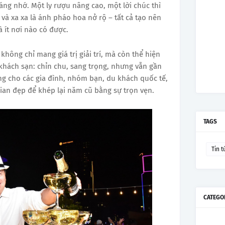
ng nhớ. Một ly rượu nâng cao, một lời chúc thì
à xa xa là ánh pháo hoa nở rộ – tất cả tạo nên
 ít nơi nào có được.
hông chỉ mang giá trị giải trí, mà còn thể hiện
khách sạn: chỉn chu, sang trọng, nhưng vẫn gần
ởng cho các gia đình, nhóm bạn, du khách quốc tế,
ian đẹp để khép lại năm cũ bằng sự trọn vẹn.
TAGS
Tin t
CATEGO