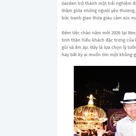
Garden trở thành một trải nghiệm đá
thầm giữa những người yêu thương, v
bức tranh giao thừa giàu cảm xúc mà
Đêm tiệc chào năm mới 2026 tại Rex k
tinh thần hiếu khách đặc trưng của 
gũi và ấm áp. Đây là lựa chọn lý tư
hay bất kỳ ai muốn tìm một không g