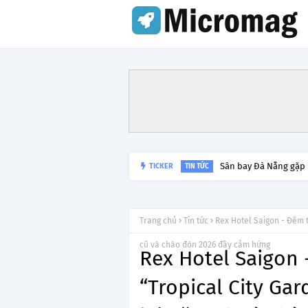
TICKER
Lý do tạm dừng khai 
TIN TỨC
Trang chủ
Tin tức
Rex Hotel Saigon - Đêm t
cũ và chào đón 2026 đầy cảm hứng
Rex Hotel Saigon 
“Tropical City Ga