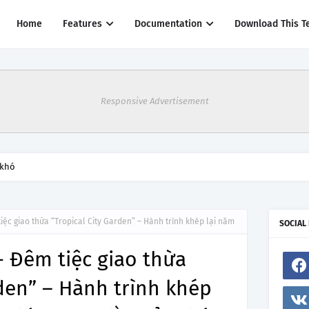
Home
Features
Documentation
Download This T
Responsive Advertisement
thác một số đường bay từ 1/4
iệc giao thừa “Tropical City Garden” – Hành trình khép lại năm
SOCIAL
- Đêm tiệc giao thừa
rden” – Hành trình khép