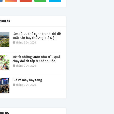
OPULAR
Làm rõ ưu thế cạnh tranh khi đề
xuất sân bay thứ 2 tại Hà Nội
tháng 3 24, 2026
Mê tít những vườn nho trĩu quả
chạy dài tít tắp ở Khánh Hòa
tháng 3 24, 2026
Giá vé máy bay tăng
tháng 3 24, 2026
IBE US