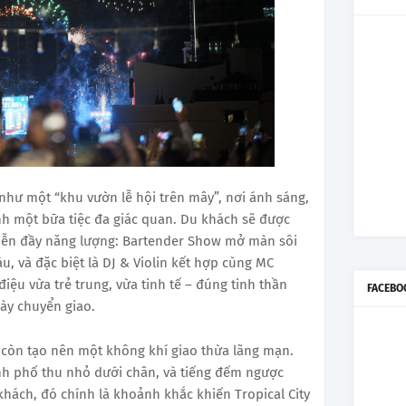
như một “khu vườn lễ hội trên mây”, nơi ánh sáng,
h một bữa tiệc đa giác quan. Du khách sẽ được
iễn đầy năng lượng: Bartender Show mở màn sôi
u, và đặc biệt là DJ & Violin kết hợp cùng MC
ệu vừa trẻ trung, vừa tinh tế – đúng tinh thần
FACEBO
ày chuyển giao.
 còn tạo nên một không khí giao thừa lãng mạn.
nh phố thu nhỏ dưới chân, và tiếng đếm ngược
 khách, đó chính là khoảnh khắc khiến Tropical City