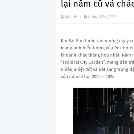
lại năm cũ và ch
Kiều Hoa
tháng 3 24, 2026
Khi Sài Gòn bước vào những ngày cu
mang tính biểu tượng của Rex Hotel
khoảnh khắc thăng hoa nhất. Năm na
“Tropical City Garden”, mang đến t
nhiên nhiệt đới và nét sang trọng đ
của mùa lễ hội 2025 – 2026.