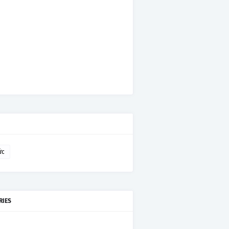
ức
RIES