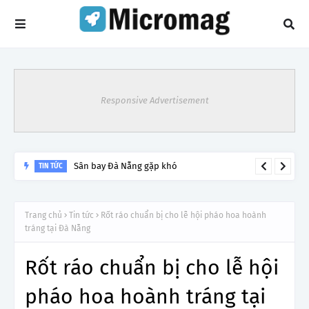
Responsive Advertisement
Lý do tạm dừng khai thác một số đường bay từ 1/4
TIN TỨC
Trang chủ
Tin tức
Rốt ráo chuẩn bị cho lễ hội pháo hoa hoành
tráng tại Đà Nẵng
Rốt ráo chuẩn bị cho lễ hội
pháo hoa hoành tráng tại