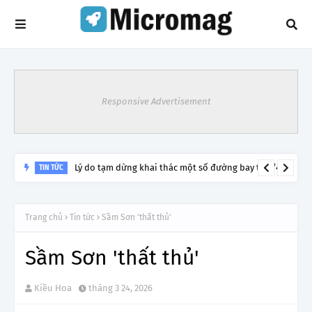
Responsive Advertisement
Lý do tạm dừng khai thác một số đường bay từ 1/4
TIN TỨC
Trang chủ
Tin tức
Sầm Sơn 'thất thủ'
Sầm Sơn 'thất thủ'
Kiều Hoa
tháng 3 24, 2026