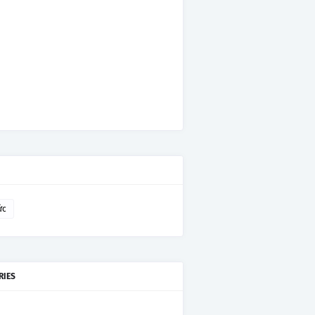
ức
RIES