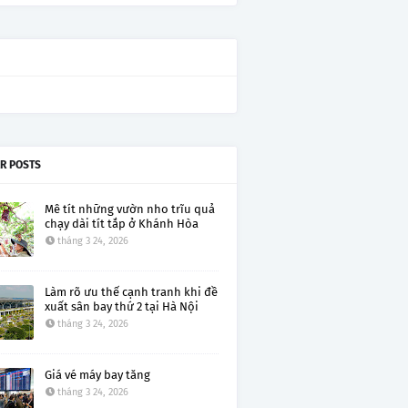
R POSTS
Mê tít những vườn nho trĩu quả
chạy dài tít tắp ở Khánh Hòa
tháng 3 24, 2026
Làm rõ ưu thế cạnh tranh khi đề
xuất sân bay thứ 2 tại Hà Nội
tháng 3 24, 2026
Giá vé máy bay tăng
tháng 3 24, 2026