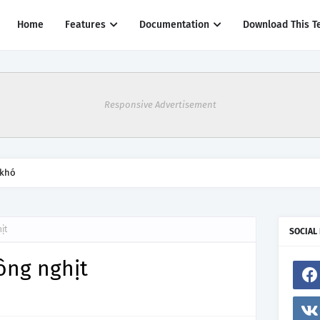
Home
Features
Documentation
Download This T
Responsive Advertisement
thác một số đường bay từ 1/4
ịt
SOCIAL
ông nghịt