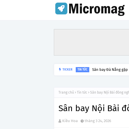
TICKER
Lý do tạm dừng khai 
TIN TỨC
Trang chủ
Tin tức
Sân bay Nội Bài đông ngh
Sân bay Nội Bài đ
Kiều Hoa
tháng 3 24, 2026