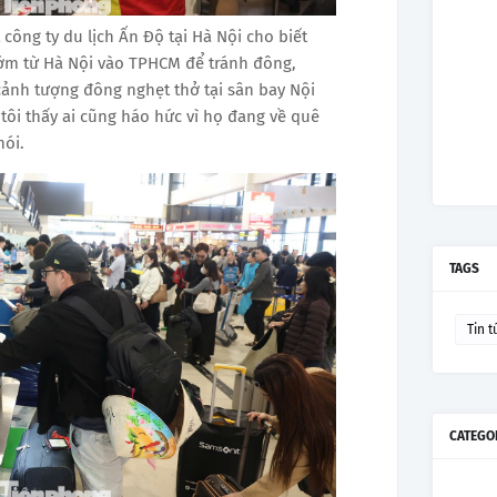
 công ty du lịch Ấn Độ tại Hà Nội cho biết
ớm từ Hà Nội vào TPHCM để tránh đông,
cảnh tượng đông nghẹt thở tại sân bay Nội
 tôi thấy ai cũng háo hức vì họ đang về quê
nói.
TAGS
Tin t
CATEGO