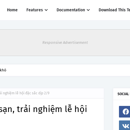
Home
Features
Documentation
Download This T
Responsive Advertisement
 khó
ải nghiệm lễ hội đặc sắc dịp 2/9
SOCIAL
sạn, trải nghiệm lễ hội