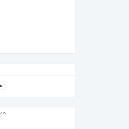
ức
RIES