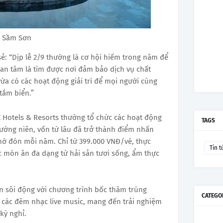
C Sầm Sơn
ẻ: “Dịp lễ 2/9 thường là cơ hội hiếm trong năm để
quan tâm là tìm được nơi đảm bảo dịch vụ chất
ừa có các hoạt động giải trí để mọi người cùng
 tắm biển.”
C Hotels & Resorts thường tổ chức các hoạt động
TAGS
thường niên, vốn từ lâu đã trở thành điểm nhấn
hờ đón mỗi năm. Chỉ từ 399.000 VNĐ/vé, thực
Tin t
 món ăn đa dạng từ hải sản tươi sống, ẩm thực
n sôi động với chương trình bốc thăm trúng
CATEGO
g các đêm nhạc live music, mang đến trải nghiệm
 kỳ nghỉ.