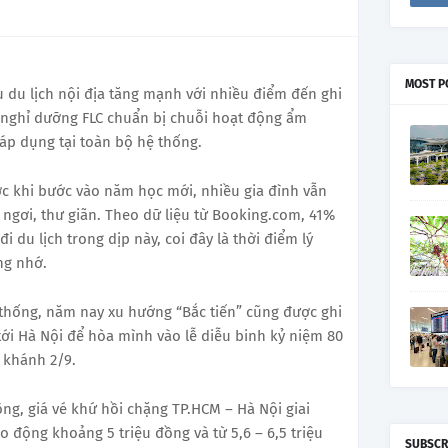
MOST P
 du lịch nội địa tăng mạnh với nhiều điểm đến ghi
 nghỉ dưỡng FLC chuẩn bị chuỗi hoạt động ẩm
ú áp dụng tại toàn bộ hệ thống.
ớc khi bước vào năm học mới, nhiều gia đình vẫn
ỉ ngơi, thư giãn. Theo dữ liệu từ Booking.com, 41%
i du lịch trong dịp này, coi đây là thời điểm lý
ng nhớ.
thống, năm nay xu hướng “Bắc tiến” cũng được ghi
ới Hà Nội để hòa mình vào lễ diễu binh kỷ niệm 80
khánh 2/9.
ng, giá vé khứ hồi chặng TP.HCM – Hà Nội giai
 động khoảng 5 triệu đồng và từ 5,6 – 6,5 triệu
SUBSCR