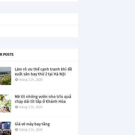
R POSTS
Làm rõ ưu thế cạnh tranh khi đề
xuất sân bay thứ 2 tại Hà Nội
tháng 3 24, 2026
Mê tít những vườn nho trĩu quả
chạy dài tít tắp ở Khánh Hòa
tháng 3 24, 2026
Giá vé máy bay tăng
tháng 3 24, 2026