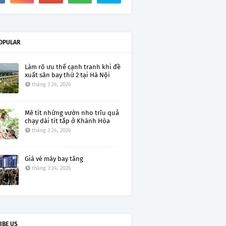
OPULAR
Làm rõ ưu thế cạnh tranh khi đề
xuất sân bay thứ 2 tại Hà Nội
tháng 3 24, 2026
Mê tít những vườn nho trĩu quả
chạy dài tít tắp ở Khánh Hòa
tháng 3 24, 2026
Giá vé máy bay tăng
tháng 3 24, 2026
IBE US