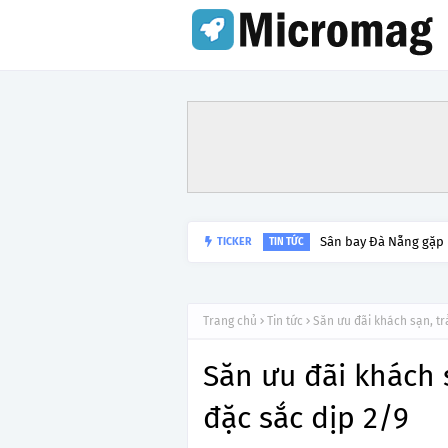
Sân bay Đà Nẵng gặp
TICKER
TIN TỨC
Trang chủ
Tin tức
Săn ưu đãi khách sạn, tr
Săn ưu đãi khách 
đặc sắc dịp 2/9