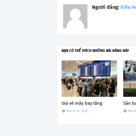
Người đăng:
Kiều H
BẠN CÓ THỂ THÍCH NHỮNG BÀI ĐĂNG NÀY
Giá vé máy bay tăng
Sân b
March 24, 2026
March