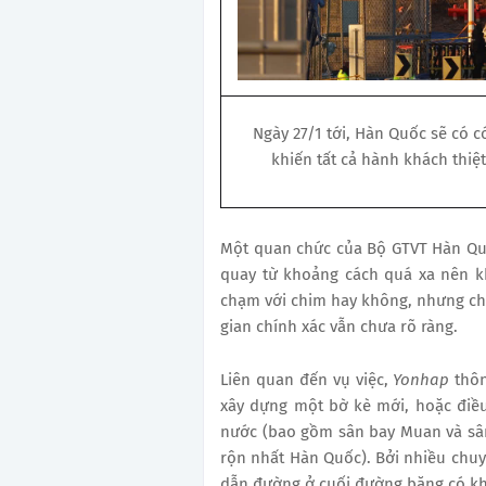
Ngày 27/1 tới, Hàn Quốc sẽ có 
khiến tất cả hành khách thiệ
Một quan chức của Bộ GTVT Hàn Qu
quay từ khoảng cách quá xa nên kh
chạm với chim hay không, nhưng ch
gian chính xác vẫn chưa rõ ràng.
Liên quan đến vụ việc,
Yonhap
thô
xây dựng một bờ kè mới, hoặc điều 
nước (bao gồm sân bay Muan và sân
rộn nhất Hàn Quốc). Bởi nhiều chuyê
dẫn đường ở cuối đường băng có kh