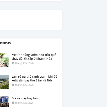
R POSTS
Mê tít những vườn nho trĩu quả
chạy dài tít tắp ở Khánh Hòa
tháng 3 24, 2026
Làm rõ ưu thế cạnh tranh khi đề
xuất sân bay thứ 2 tại Hà Nội
tháng 3 24, 2026
Giá vé máy bay tăng
tháng 3 24, 2026