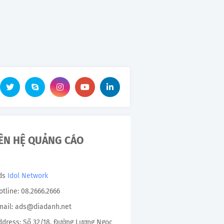
IÊN HỆ QUẢNG CÁO
Ads
Idol Network
otline: 08.2666.2666
mail: ads@diadanh.net
ddress: Số 32/18, Đường Lương Ngọc