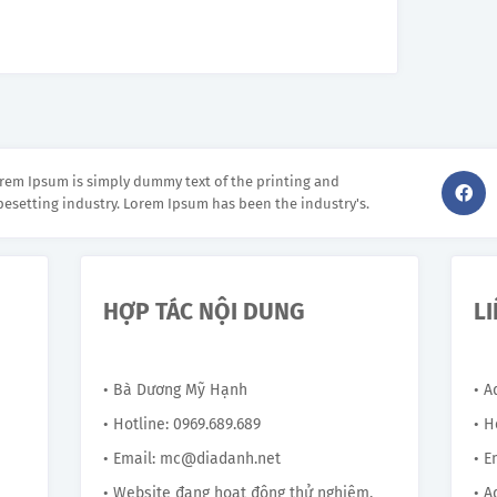
rem Ipsum is simply dummy text of the printing and
pesetting industry. Lorem Ipsum has been the industry's.
HỢP TÁC NỘI DUNG
L
• Bà Dương Mỹ Hạnh
• 
• Hotline: 0969.689.689
• H
• Email: mc@diadanh.net
• E
• Website đang hoạt động thử nghiệm,
• A