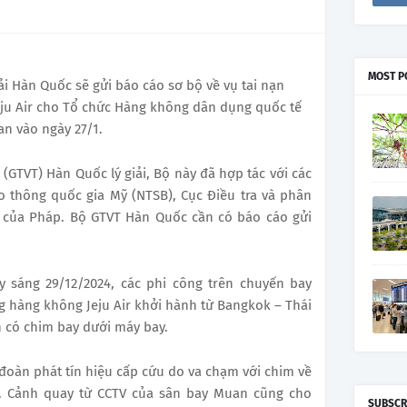
MOST P
ải Hàn Quốc sẽ gửi báo cáo sơ bộ về vụ tai nạn
eju Air cho Tổ chức Hàng không dân dụng quốc tế
an vào ngày 27/1.
 (GTVT) Hàn Quốc lý giải, Bộ này đã hợp tác với các
o thông quốc gia Mỹ (NTSB), Cục Điều tra và phân
 của Pháp. Bộ GTVT Hàn Quốc cần có báo cáo gửi
ây sáng 29/12/2024, các phi công trên chuyến bay
g hàng không Jeju Air khởi hành từ Bangkok – Thái
 có chim bay dưới máy bay.
 đoàn phát tín hiệu cấp cứu do va chạm với chim về
. Cảnh quay từ CCTV của sân bay Muan cũng cho
SUBSCR