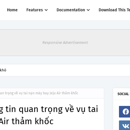
Home
Features
Documentation
Download This T
Responsive Advertisement
 khó
an trọng về vụ tai nạn máy bay Jeju Air thảm khốc
SOCIAL
 tin quan trọng về vụ tai
Air thảm khốc