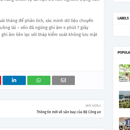
LABELS
ài tháng để phân tích, xác minh dữ liệu chuyến
uồng lái – vốn đã ngừng ghi âm 4 phút 7 giây
 ghi âm liên lạc với tháp kiểm soát không lưu mặt
POPULA
MỚI HƠN
Thông tin mới về sân bay của Bộ Công an