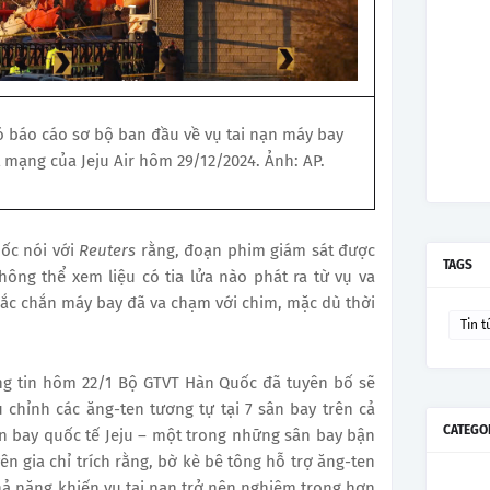
có báo cáo sơ bộ ban đầu về vụ tai nạn máy bay
t mạng của Jeju Air hôm 29/12/2024. Ảnh: AP.
ốc nói với
Reuters
rằng, đoạn phim giám sát được
TAGS
ông thể xem liệu có tia lửa nào phát ra từ vụ va
ắc chắn máy bay đã va chạm với chim, mặc dù thời
Tin t
ng tin hôm 22/1 Bộ GTVT Hàn Quốc đã tuyên bố sẽ
chỉnh các ăng-ten tương tự tại 7 sân bay trên cả
CATEGO
 bay quốc tế Jeju – một trong những sân bay bận
n gia chỉ trích rằng, bờ kè bê tông hỗ trợ ăng-ten
ả năng khiến vụ tai nạn trở nên nghiêm trọng hơn