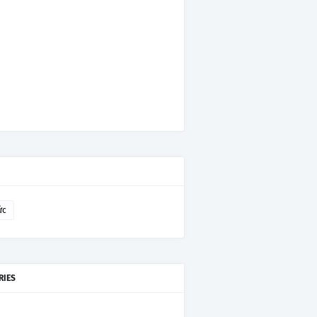
ức
RIES