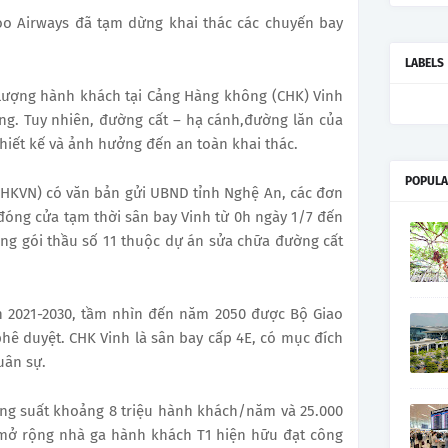
 Airways đã tạm dừng khai thác các chuyến bay
LABELS
lượng hành khách tại
Cảng Hàng không
(CHK) Vinh
g. Tuy nhiên, đường cất – hạ cánh,
đường lăn của
thiết kế và ảnh hưởng đến an toàn khai thác.
POPULA
(HKVN) có văn bản gửi UBND tỉnh Nghệ An, các đơn
 đóng cửa tạm thời sân bay Vinh từ 0h ngày 1/7 đến
ông gói thầu số 11 thuộc dự án sửa chữa đường cất
n 2021-2030, tầm nhìn đến năm 2050 được Bộ Giao
phê duyệt. CHK Vinh là sân bay cấp 4E, có mục đích
uân sự.
ông suất khoảng 8 triệu hành khách/năm và 25.000
 mở rộng nhà ga hành khách T1 hiện hữu đạt công