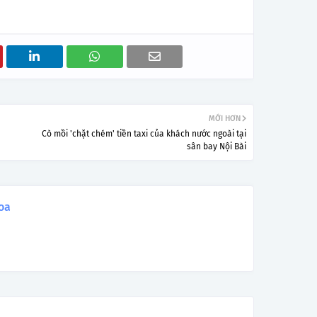
MỚI HƠN
Cò mồi 'chặt chém' tiền taxi của khách nước ngoài tại
sân bay Nội Bài
oa