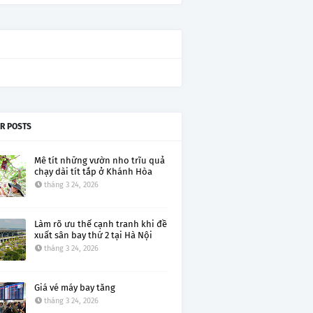
R POSTS
Mê tít những vườn nho trĩu quả
chạy dài tít tắp ở Khánh Hòa
tháng 3 24, 2026
Làm rõ ưu thế cạnh tranh khi đề
xuất sân bay thứ 2 tại Hà Nội
tháng 3 24, 2026
Giá vé máy bay tăng
tháng 3 24, 2026