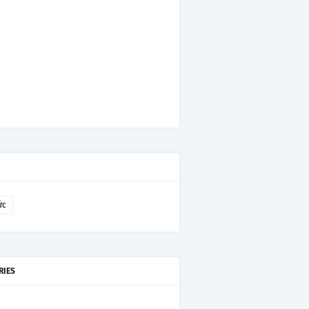
ức
RIES