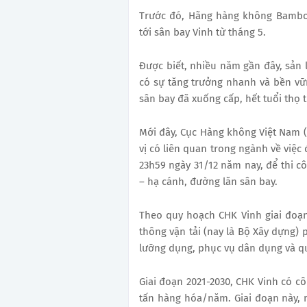
Trước đó, Hãng hàng không Bamboo
tới sân bay Vinh từ tháng 5.
Được biết, nhiều
năm gần đây, sản 
có sự tăng trưởng nhanh và bền vữn
sân bay
đã xuống cấp, hết tuổi thọ 
Mới đây, Cục Hàng không Việt Nam 
vị có liên quan trong ngành về việc
23h59 ngày 31/12 năm nay, để thi c
– hạ cánh, đường lăn sân bay.
Theo quy hoạch CHK Vinh giai đoạ
thông vận tải (nay là Bộ Xây dựng) 
lưỡng dụng, phục vụ dân dụng và q
Giai đoạn 2021-2030, CHK Vinh có c
tấn hàng hóa/năm. Giai đoạn này,