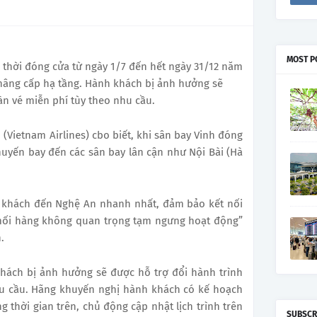
MOST P
 thời đóng cửa từ ngày 1/7 đến hết ngày 31/12 năm
 nâng cấp hạ tầng. Hành khách bị ảnh hưởng sẽ
àn vé miễn phí tùy theo nhu cầu.
Vietnam Airlines) cbo biết, khi sân bay Vinh đóng
huyến bay đến các sân bay lân cận như Nội Bài (Hà
h khách đến Nghệ An nhanh nhất, đảm bảo kết nối
 mối hàng không quan trọng tạm ngưng hoạt động”
.
hách bị ảnh hưởng sẽ được hỗ trợ đổi hành trình
hu cầu. Hãng khuyến nghị hành khách có kế hoạch
g thời gian trên, chủ động cập nhật lịch trình trên
SUBSCR