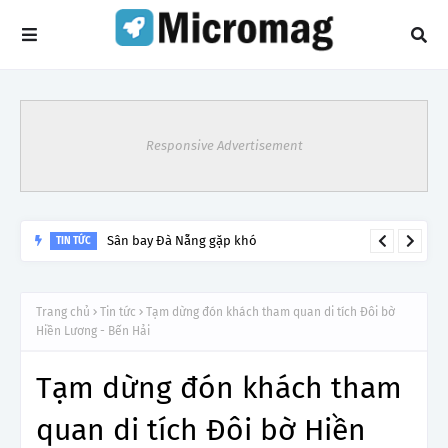
Responsive Advertisement
Sân bay Đà Nẵng gặp khó
TIN TỨC
Trang chủ
Tin tức
Tạm dừng đón khách tham quan di tích Đôi bờ
Hiền Lương - Bến Hải
Tạm dừng đón khách tham
quan di tích Đôi bờ Hiền