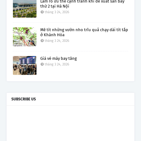
Làm rõ ưu thế cạnh tranh khi đề xuất sân bay
thứ 2 tại Hà Nội
tháng 3 24, 2026
Mê tít những vườn nho trĩu quả chạy dài tít tắp
ở Khánh Hòa
tháng 3 24, 2026
Giá vé máy bay tăng
tháng 3 24, 2026
SUBSCRIBE US