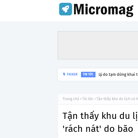
Lý do tạm dừng khai 
TICKER
TIN TỨC
Trang chủ
Tin tức
Tận thấy khu du lịch có 
Tận thấy khu du lị
'rách nát' do bão