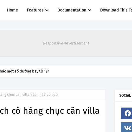
Home
Features
Documentation
Download This T
Responsive Advertisement
thác một số đường bay từ 1/4
hàng chục căn villa 'rách nát' do bão
SOCIAL
ch có hàng chục căn villa