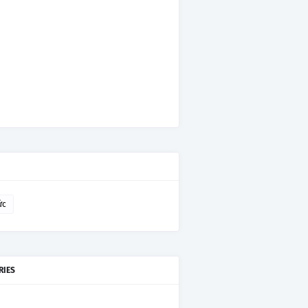
ức
RIES