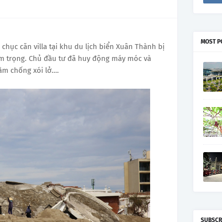
MOST P
chục căn villa tại khu du lịch biển Xuân Thành bị
m trọng. Chủ đầu tư đã huy động máy móc và
ằm chống xói lở….
SUBSCR