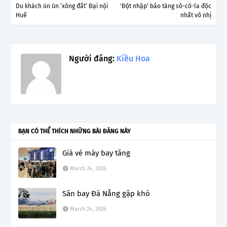
Du khách ùn ùn ‘xông đất’ Đại nội
'Đột nhập' bảo tàng sô-cô-la độc
Huế
nhất vô nhị
Người đăng:
Kiều Hoa
BẠN CÓ THỂ THÍCH NHỮNG BÀI ĐĂNG NÀY
Giá vé máy bay tăng
March 24, 2026
Sân bay Đà Nẵng gặp khó
March 24, 2026