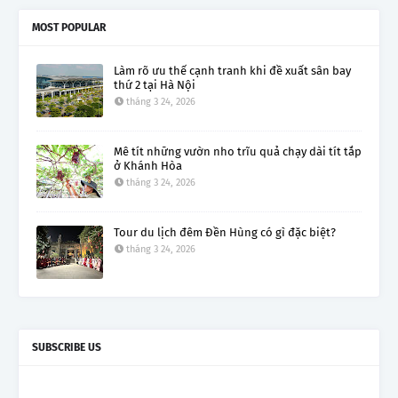
MOST POPULAR
Làm rõ ưu thế cạnh tranh khi đề xuất sân bay
thứ 2 tại Hà Nội
tháng 3 24, 2026
Mê tít những vườn nho trĩu quả chạy dài tít tắp
ở Khánh Hòa
tháng 3 24, 2026
Tour du lịch đêm Đền Hùng có gì đặc biệt?
tháng 3 24, 2026
SUBSCRIBE US