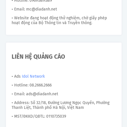
• Hotline: 0969.689.689
• Email: mc@diadanh.net
• Website đang hoạt động thử nghiệm, chờ giấy phép
hoạt động của Bộ Thông tin và Truyền thông.
LIÊN HỆ QUẢNG CÁO
• Ads
Idol Network
• Hotline: 08.2666.2666
• Email: ads@diadanh.net
• Address: Số 32/18, Đường Lương Ngọc Quyến, Phường
Thanh Liệt, Thành phố Hà Nội, Việt Nam
• MST/ĐKKD/QĐTL: 0110735039