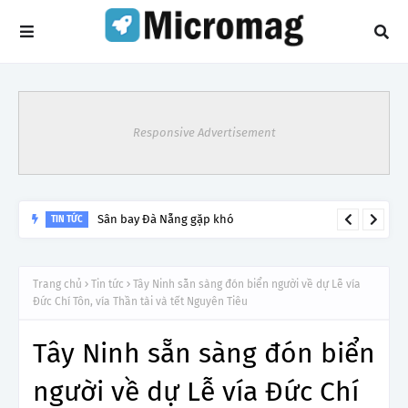
Responsive Advertisement
Lý do tạm dừng khai thác một số đường bay từ 1/4
TIN TỨC
Trang chủ
Tin tức
Tây Ninh sẵn sàng đón biển người về dự Lễ vía
Đức Chí Tôn, vía Thần tài và tết Nguyên Tiêu
Tây Ninh sẵn sàng đón biển
người về dự Lễ vía Đức Chí