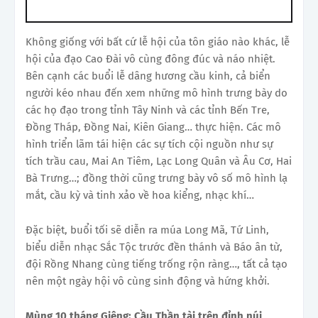
Không giống với bất cứ lễ hội của tôn giáo nào khác, lễ
hội của đạo Cao Đài vô cùng đông đúc và náo nhiệt.
Bên cạnh các buổi lễ dâng hương cầu kinh, cả biển
người kéo nhau đến xem những mô hình trưng bày do
các họ đạo trong tỉnh Tây Ninh và các tỉnh Bến Tre,
Đồng Tháp, Đồng Nai, Kiên Giang… thực hiện. Các mô
hình triển lãm tái hiện các sự tích cội nguồn như sự
tích trầu cau, Mai An Tiêm, Lạc Long Quân và Âu Cơ, Hai
Bà Trưng…; đồng thời cũng trưng bày vô số mô hình lạ
mắt, cầu kỳ và tinh xảo về hoa kiểng, nhạc khí…
Đặc biệt, buổi tối sẽ diễn ra múa Long Mã, Tứ Linh,
biểu diễn nhạc Sắc Tộc trước đền thánh và Báo ân từ,
đội Rồng Nhang cùng tiếng trống rộn ràng…, tất cả tạo
nên một ngày hội vô cùng sinh động và hứng khởi.
Mùng 10 tháng Giêng
: Cầu Thần tài trên đỉnh núi