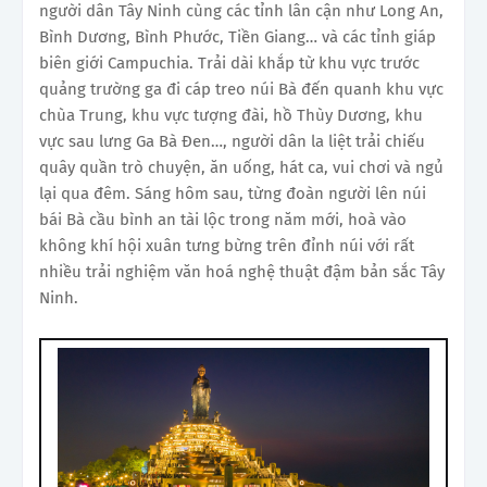
người dân Tây Ninh cùng các tỉnh lân cận như Long An,
Bình Dương, Bình Phước, Tiền Giang… và các tỉnh giáp
biên giới Campuchia. Trải dài khắp từ khu vực trước
quảng trường ga đi cáp treo núi Bà đến quanh khu vực
chùa Trung, khu vực tượng đài, hồ Thùy Dương, khu
vực sau lưng Ga Bà Đen…, người dân la liệt trải chiếu
quây quần trò chuyện, ăn uống, hát ca, vui chơi và ngủ
lại qua đêm. Sáng hôm sau, từng đoàn người lên núi
bái Bà cầu bình an tài lộc trong năm mới, hoà vào
không khí hội xuân tưng bừng trên đỉnh núi với rất
nhiều trải nghiệm văn hoá nghệ thuật đậm bản sắc Tây
Ninh.