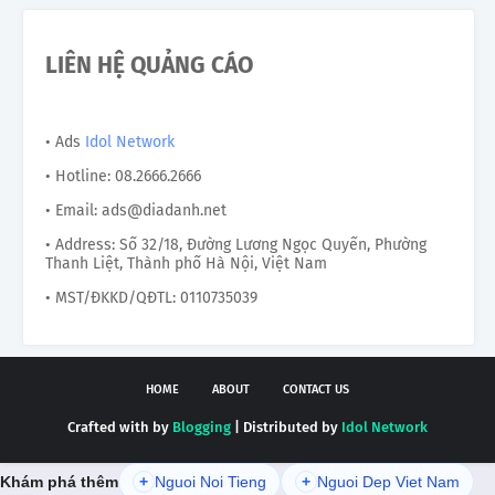
LIÊN HỆ QUẢNG CÁO
• Ads
Idol Network
• Hotline: 08.2666.2666
• Email: ads@diadanh.net
• Address: Số 32/18, Đường Lương Ngọc Quyến, Phường
Thanh Liệt, Thành phố Hà Nội, Việt Nam
• MST/ĐKKD/QĐTL: 0110735039
HOME
ABOUT
CONTACT US
Crafted with by
Blogging
| Distributed by
Idol Network
Khám phá thêm
+
Nguoi Noi Tieng
+
Nguoi Dep Viet Nam