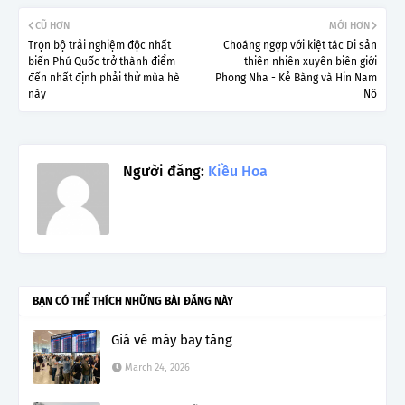
CŨ HƠN
MỚI HƠN
Trọn bộ trải nghiệm độc nhất
Choáng ngợp với kiệt tác Di sản
biến Phú Quốc trở thành điểm
thiên nhiên xuyên biên giới
đến nhất định phải thử mùa hè
Phong Nha - Kẻ Bàng và Hin Nam
này
Nô
Người đăng:
Kiều Hoa
BẠN CÓ THỂ THÍCH NHỮNG BÀI ĐĂNG NÀY
Giá vé máy bay tăng
March 24, 2026