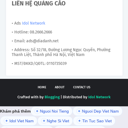
LIÊN HỆ QUẢNG CÁO
• Ads
Idol Network
• Hotline: 08.2666.2666
• Email: ads@diadanh.net
• Address: Số 32/18, Đường Lương Ngọc Quyến, Phường
Thanh Liệt, Thành phố Hà Nội, Việt Nam
• MST/ĐKKD/QĐTL: 0110735039
HOME
ABOUT
CONTACT US
Crafted with by
Blogging
| Distributed by
Idol Network
Khám phá thêm
+
Nguoi Noi Tieng
+
Nguoi Dep Viet Nam
+
Idol Viet Nam
+
Nghe Si Viet
+
Tin Tuc Sao Viet