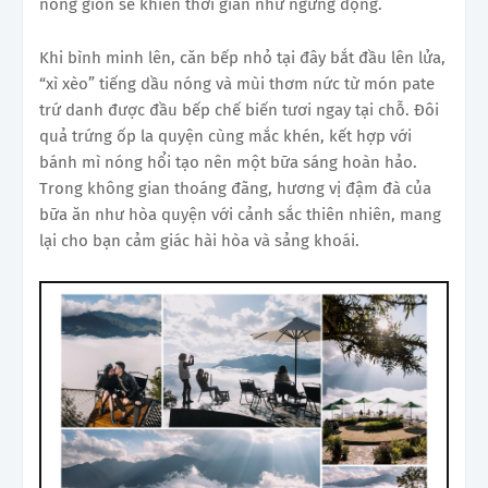
nóng giòn sẽ khiến thời gian như ngưng đọng.
Khi bình minh lên, căn bếp nhỏ tại đây bắt đầu lên lửa,
“xì xèo” tiếng dầu nóng và mùi thơm nức từ món pate
trứ danh được đầu bếp chế biến tươi ngay tại chỗ. Đôi
quả trứng ốp la quyện cùng mắc khén, kết hợp với
bánh mì nóng hổi tạo nên một bữa sáng hoàn hảo.
Trong không gian thoáng đãng, hương vị đậm đà của
bữa ăn như hòa quyện với cảnh sắc thiên nhiên, mang
lại cho bạn cảm giác hài hòa và sảng khoái.