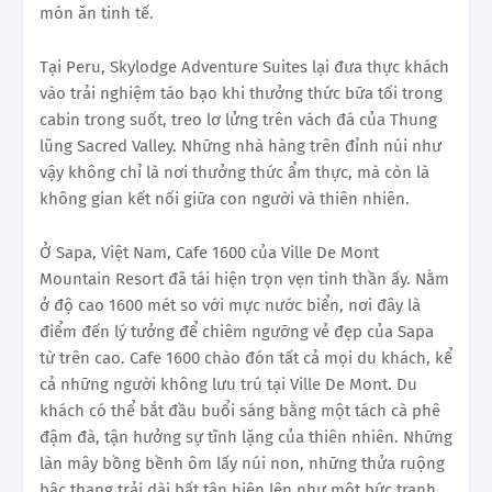
món ăn tinh tế.
Tại Peru, Skylodge Adventure Suites lại đưa thực khách
vào trải nghiệm táo bạo khi thưởng thức bữa tối trong
cabin trong suốt, treo lơ lửng trên vách đá của Thung
lũng Sacred Valley. Những nhà hàng trên đỉnh núi như
vậy không chỉ là nơi thưởng thức ẩm thực, mà còn là
không gian kết nối giữa con người và thiên nhiên.
Ở Sapa, Việt Nam, Cafe 1600 của Ville De Mont
Mountain Resort đã tái hiện trọn vẹn tinh thần ấy. Nằm
ở độ cao 1600 mét so với mực nước biển, nơi đây là
điểm đến lý tưởng để chiêm ngưỡng vẻ đẹp của Sapa
từ trên cao. Cafe 1600 chào đón tất cả mọi du khách, kể
cả những người không lưu trú tại Ville De Mont. Du
khách có thể bắt đầu buổi sáng bằng một tách cà phê
đậm đà, tận hưởng sự tĩnh lặng của thiên nhiên. Những
làn mây bồng bềnh ôm lấy núi non, những thửa ruộng
bậc thang trải dài bất tận hiện lên như một bức tranh