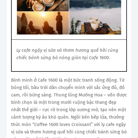
Ly cafe ngậy vị sữa và thơm hương quế hồi cùng
chiếc bánh sừng bò nóng giòn tại Cafe 1600.
Bình minh ở Cafe 1600 là một bức tranh sống động. Từ
bóng tối, bầu trời dần chuyển mình với sắc ửng đỏ, đỏ
cam, rồi bừng sáng. Thung lũng Mường Hoa – vốn được
bình chọn là một trong mười ruộng bậc thang đẹp
nhất thế giới – rực rỡ trong lớp sương mờ, tạo nên một
cảnh tượng kỳ ảo khó quên. Ngồi bên bếp lửa, thưởng
thức món “Coffee 1600 loves Croissant” với ly cafe ngậy
vị sữa và thơm hương quế hồi cùng chiếc bánh sừng bò