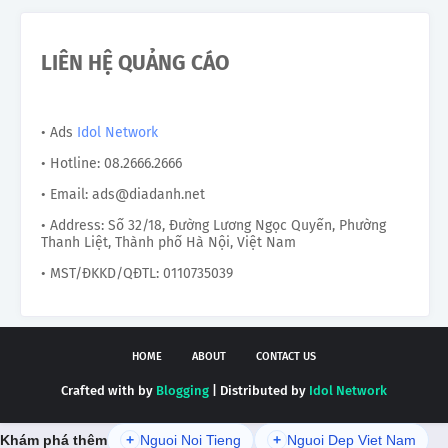
LIÊN HỆ QUẢNG CÁO
• Ads
Idol Network
• Hotline: 08.2666.2666
• Email: ads@diadanh.net
• Address: Số 32/18, Đường Lương Ngọc Quyến, Phường
Thanh Liệt, Thành phố Hà Nội, Việt Nam
• MST/ĐKKD/QĐTL: 0110735039
HOME
ABOUT
CONTACT US
Crafted with by
Blogging
| Distributed by
Idol Network
Khám phá thêm
+
Nguoi Noi Tieng
+
Nguoi Dep Viet Nam