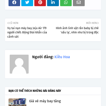
CŨ HƠN
MỚI HƠN
Vụ tai nạn máy bay Jeju Air 179
Hình ảnh linh vật rắn baby bị chê
người chết: Động thái khẩn của
'xấu lạ', nhìn như bị trúng độc
cảnh sát
Người đăng:
Kiều Hoa
BẠN CÓ THỂ THÍCH NHỮNG BÀI ĐĂNG NÀY
Giá vé máy bay tăng