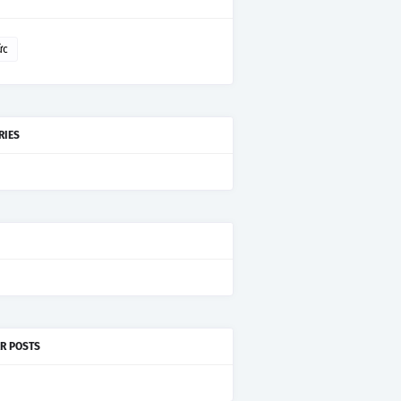
ức
RIES
R POSTS