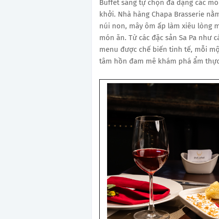
Buffet sáng tự chọn đa dạng các m
khởi. Nhà hàng Chapa Brasserie nằm
núi non, mây ôm ấp làm xiêu lòng m
món ăn. Từ các đặc sản Sa Pa như cá
menu được chế biến tinh tế, mỗi mộ
tâm hồn đam mê khám phá ẩm thực