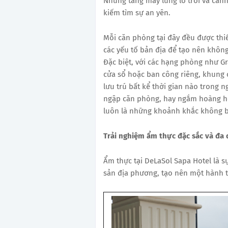
Những tầng mây lững lờ trôi và cản
kiếm tìm sự an yên.
Mỗi căn phòng tại đây đều được thiế
các yếu tố bản địa để tạo nên khôn
Đặc biệt, với các hạng phòng như 
cửa sổ hoặc ban công riêng, khung 
lưu trú bất kể thời gian nào trong n
ngập căn phòng, hay ngắm hoàng hô
luôn là những khoảnh khắc không b
Trải nghiệm ẩm thực đặc sắc và đa
Ẩm thực tại DeLaSol Sapa Hotel là s
sản địa phương, tạo nên một hành tr