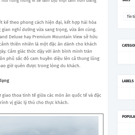
h núi rừng hùng vĩ sẽ làm dịu mọi tâm hồn đang
TAGS
Tin t
t kế theo phong cách hiện đại, kết hợp hài hòa
g gian nghỉ dưỡng vừa sang trọng, vừa ấm cúng.
Grand Deluxe hay Premium Mountain View sở hữu
cảnh thiên nhiên là một đặc ân dành cho khách
CATEGO
gày. Cảm giác thức dậy với ánh bình minh tràn
n phủ sắc đỏ cam huyền diệu lên cả thung lũng
ao giờ quên được trong lòng du khách.
 dạng
LABELS
ự giao thoa tinh tế giữa các món ăn quốc tế và đặc
ình vị giác lý thú cho thực khách.
POPULA