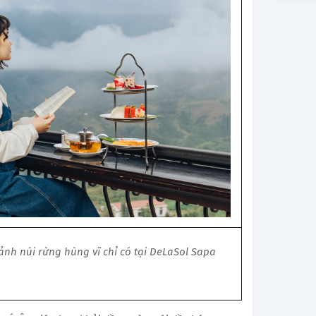
ảnh núi rừng hùng vĩ chỉ có tại DeLaSol Sapa