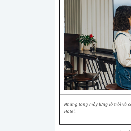
Những tầng mây lững lờ trôi và c
Hotel.