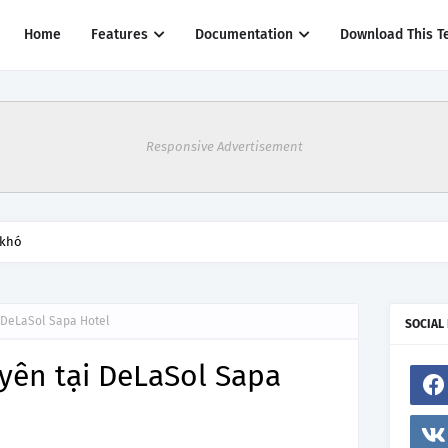
Home
Features
Documentation
Download This T
Responsive Advertisement
 khó
i DeLaSol Sapa Hotel
SOCIAL
yên tại DeLaSol Sapa