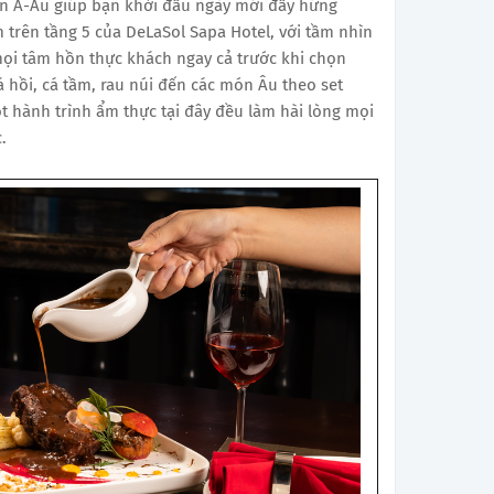
ón Á-Âu giúp bạn khởi đầu ngày mới đầy hứng
 trên tầng 5 của DeLaSol Sapa Hotel, với tầm nhìn
ọi tâm hồn thực khách ngay cả trước khi chọn
 hồi, cá tầm, rau núi đến các món Âu theo set
t hành trình ẩm thực tại đây đều làm hài lòng mọi
.