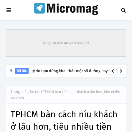
Responsive Advertisement
Lý do tạm dừng khai thác một số đường bay từ 1/4
TIN TỨC
Trang chủ
Tin tức
TPHCM bàn cách níu khách ở lâu hơn, tiêu nhiều
tiền hơn
TPHCM bàn cách níu khách
ở lâu hơn, tiêu nhiều tiền