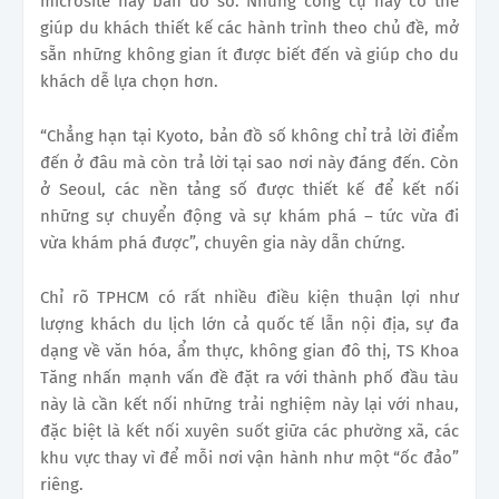
microsite hay bản đồ số. Những công cụ này có thể
giúp du khách thiết kế các hành trình theo chủ đề, mở
sẵn những không gian ít được biết đến và giúp cho du
khách dễ lựa chọn hơn.
“Chẳng hạn tại Kyoto, bản đồ số không chỉ trả lời điểm
đến ở đâu mà còn trả lời tại sao nơi này đáng đến. Còn
ở Seoul, các nền tảng số được thiết kế để kết nối
những sự chuyển động và sự khám phá – tức vừa đi
vừa khám phá được”, chuyên gia này dẫn chứng.
Chỉ rõ TPHCM có rất nhiều điều kiện thuận lợi như
lượng khách du lịch lớn cả quốc tế lẫn nội địa, sự đa
dạng về văn hóa, ẩm thực, không gian đô thị, TS Khoa
Tăng nhấn mạnh vấn đề đặt ra với thành phố đầu tàu
này là cần kết nối những trải nghiệm này lại với nhau,
đặc biệt là kết nối xuyên suốt giữa các phường xã, các
khu vực thay vì để mỗi nơi vận hành như một “ốc đảo”
riêng.