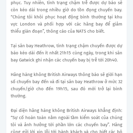
phục. Tuy nhiên, tình trạng chậm trễ được dự báo sẽ
còn kéo dài trong nhiều giờ do tồn đọng chuyến bay.
“Chúng tôi khôi phục hoạt động bình thường tại khu
vực London và phối hợp với các hãng bay để giảm
thiểu gián đoạn”, thông cáo của NATS cho biết.
Tại sân bay Heathrow, tình trạng chậm chuyến được dự
báo kéo dài đến ít nhất 21h15 cùng ngày, trong khi sân
bay Gatwick ghi nhận các chuyến bay bị trễ tới 20h40.
Hãng hàng không British Airways thông báo sẽ giới hạn
số chuyến bay đến và đi tại sân bay Heathrow ở mức 32
chuyến/giờ cho đến 19h15, sau đó mới trở lại bình
thường.
Đại diện hãng hàng không British Airways khẳng định:
“Sự cố hoàn toàn nằm ngoài tầm kiểm soát của chúng
tôi và ảnh hưởng tới phần lớn các chuyến bay”. Hãng
cũng gửi lời xin lỗi tới hành khách và cho biết các bộ