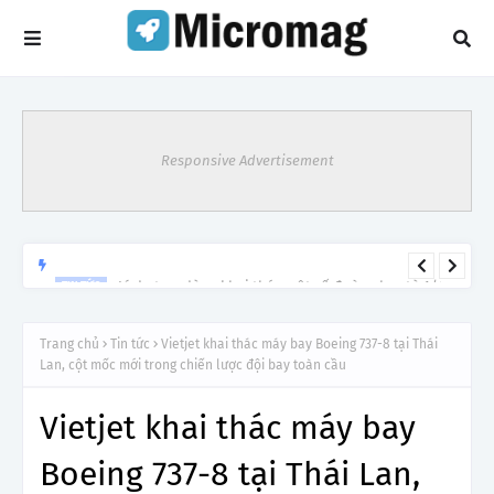
Responsive Advertisement
Lý do tạm dừng khai thác một số đường bay từ 1/4
TIN TỨC
Trang chủ
Tin tức
Vietjet khai thác máy bay Boeing 737-8 tại Thái
Lan, cột mốc mới trong chiến lược đội bay toàn cầu
Vietjet khai thác máy bay
Boeing 737-8 tại Thái Lan,