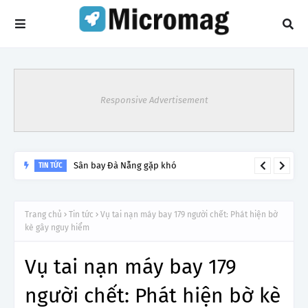
Responsive Advertisement
Sân bay Đà Nẵng gặp khó
TIN TỨC
Trang chủ
Tin tức
Vụ tai nạn máy bay 179 người chết: Phát hiện bờ
kè gây nguy hiểm
Vụ tai nạn máy bay 179
người chết: Phát hiện bờ kè