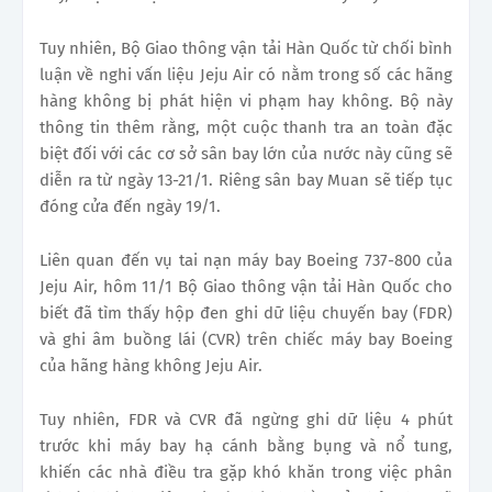
Tuy nhiên, Bộ Giao thông vận tải Hàn Quốc từ chối bình
luận về nghi vấn liệu Jeju Air có nằm trong số các hãng
hàng không bị phát hiện vi phạm hay không. Bộ này
thông tin thêm rằng, một cuộc thanh tra an toàn đặc
biệt đối với các cơ sở sân bay lớn của nước này cũng sẽ
diễn ra từ ngày 13-21/1. Riêng sân bay Muan sẽ tiếp tục
đóng cửa đến ngày 19/1.
Liên quan đến vụ tai nạn máy bay Boeing 737-800 của
Jeju Air, hôm 11/1 Bộ Giao thông vận tải Hàn Quốc cho
biết đã tìm thấy hộp đen ghi dữ liệu chuyến bay (FDR)
và ghi âm buồng lái (CVR) trên chiếc máy bay Boeing
của hãng hàng không Jeju Air.
Tuy nhiên, FDR và CVR đã ngừng ghi dữ liệu 4 phút
trước khi máy bay hạ cánh bằng bụng và nổ tung,
khiến các nhà điều tra gặp khó khăn trong việc phân