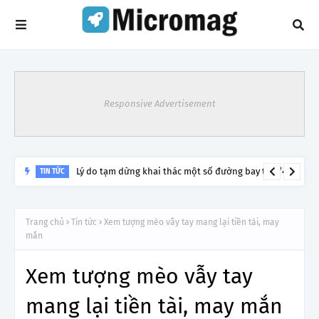
Responsive Advertisement
Lý do tạm dừng khai thác một số đường bay từ 1/4
TIN TỨC
Trang chủ
Tin tức
Xem tượng mèo vẫy tay mang lại tiền tài, may
mắn
Xem tượng mèo vẫy tay
mang lại tiền tài, may mắn