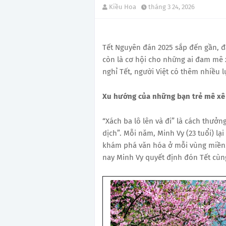
Kiều Hoa
tháng 3 24, 2026
Tết Nguyên đán 2025 sắp đến gần, đ
còn là cơ hội cho những ai đam mê x
nghỉ Tết, người Việt có thêm nhiều 
Xu hướng của những bạn trẻ mê xê
“Xách ba lô lên và đi” là cách thưởn
dịch”. Mỗi năm, Minh Vy (23 tuổi) l
khám phá văn hóa ở mỗi vùng miền. 
nay Minh Vy quyết định đón Tết c