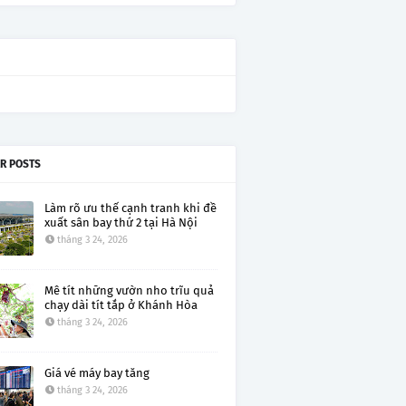
R POSTS
Làm rõ ưu thế cạnh tranh khi đề
xuất sân bay thứ 2 tại Hà Nội
tháng 3 24, 2026
Mê tít những vườn nho trĩu quả
chạy dài tít tắp ở Khánh Hòa
tháng 3 24, 2026
Giá vé máy bay tăng
tháng 3 24, 2026