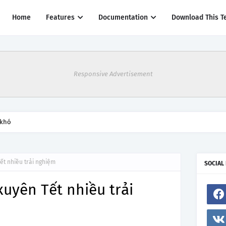
Home
Features
Documentation
Download This T
Responsive Advertisement
 khó
ết nhiều trải nghiệm
SOCIAL
xuyên Tết nhiều trải