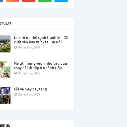
OPULAR
Làm rõ ưu thế cạnh tranh khi đề
xuất sân bay thứ 2 tại Hà Nội
tháng 3 24, 2026
Mê tít những vườn nho trĩu quả
chạy dài tít tắp ở Khánh Hòa
tháng 3 24, 2026
Giá vé máy bay tăng
tháng 3 24, 2026
IBE US