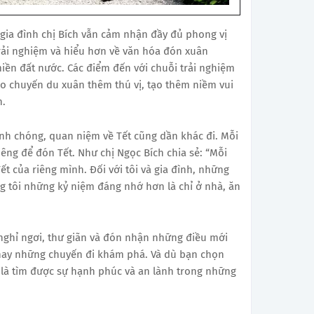
g gia đình chị Bích vẫn cảm nhận đầy đủ phong vị
trải nghiệm và hiểu hơn về văn hóa đón xuân
iền đất nước. Các điểm đến với chuỗi trải nghiệm
cho chuyến du xuân thêm thú vị, tạo thêm niềm vui
h.
nh chóng, quan niệm về Tết cũng dần khác đi. Mỗi
iêng để đón Tết. Như chị Ngọc Bích chia sẻ: “Mỗi
t của riêng mình. Đối với tôi và gia đình, những
g tôi những kỷ niệm đáng nhớ hơn là chỉ ở nhà, ăn
ể nghỉ ngơi, thư giãn và đón nhận những điều mới
hay những chuyến đi khám phá. Và dù bạn chọn
 là tìm được sự hạnh phúc và an lành trong những