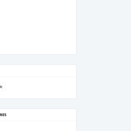
ức
RIES