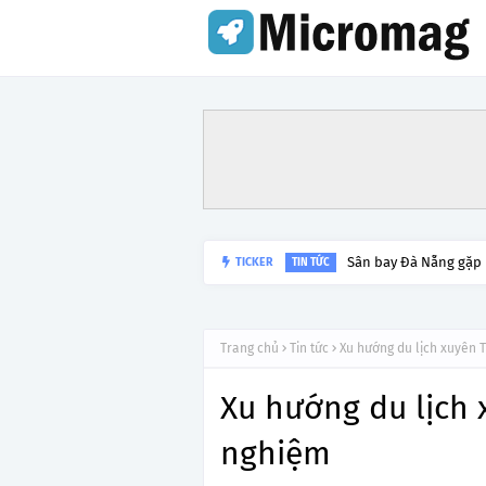
Sân bay Đà Nẵng gặp
TICKER
TIN TỨC
Trang chủ
Tin tức
Xu hướng du lịch xuyên T
Xu hướng du lịch 
nghiệm