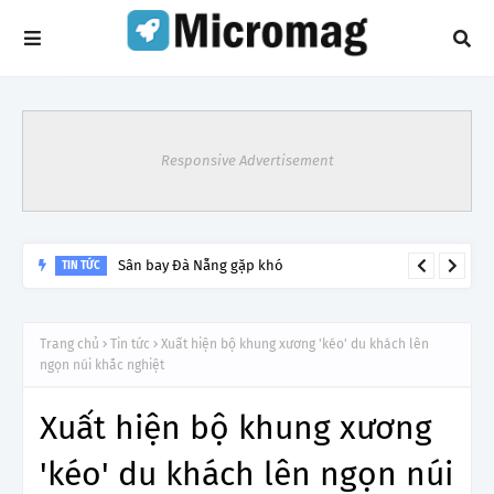
Responsive Advertisement
Lý do tạm dừng khai thác một số đường bay từ 1/4
TIN TỨC
Trang chủ
Tin tức
Xuất hiện bộ khung xương 'kéo' du khách lên
ngọn núi khắc nghiệt
Xuất hiện bộ khung xương
'kéo' du khách lên ngọn núi