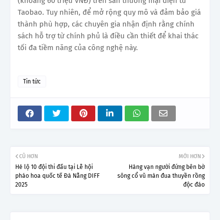
(khoảng 60 triệu VNĐ) trên sàn thương mại điện tử
Taobao. Tuy nhiên, để mở rộng quy mô và đảm bảo giá
thành phù hợp, các chuyên gia nhận định rằng chính
sách hỗ trợ từ chính phủ là điều cần thiết để khai thác
tối đa tiềm năng của công nghệ này.
Tin tức
CŨ HƠN
MỚI HƠN
Hé lộ 10 đội thi đấu tại Lễ hội
Hàng vạn người đứng bên bờ
pháo hoa quốc tế Đà Nẵng DIFF
sông cổ vũ màn đua thuyền rồng
2025
độc đáo