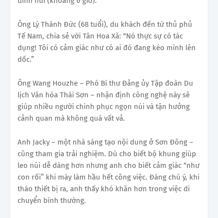
đỉnh núi (khoảng 6 giờ).
Ông Lý Thành Đức (68 tuổi), du khách đến từ thủ phủ
Tế Nam, chia sẻ với Tân Hoa Xã: “Nó thực sự có tác
dụng! Tôi có cảm giác như có ai đó đang kéo mình lên
dốc.”
Ông Wang Houzhe – Phó Bí thư Đảng ủy Tập đoàn Du
lịch Văn hóa Thái Sơn – nhận định công nghệ này sẽ
giúp nhiều người chinh phục ngọn núi và tận hưởng
cảnh quan mà không quá vất vả.
Anh Jacky – một nhà sáng tạo nội dung ở Sơn Đông –
cũng tham gia trải nghiệm. Dù cho biết bộ khung giúp
leo núi dễ dàng hơn nhưng anh cho biết cảm giác “như
con rối” khi máy làm hầu hết công việc. Đáng chú ý, khi
tháo thiết bị ra, anh thấy khó khăn hơn trong việc di
chuyển bình thường.