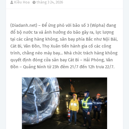
Kiều Hoa
tháng 3 24, 2026
(Diadanh.net) – Để ứng phó với bão số 3 (Wipha) đang
đổ bộ nước ta và ảnh hưởng do bão gây ra, lực lượng
tại các cảng hàng không, sân bay phía Bắc như Nội Bài,
Cát Bi, Vân Đồn, Thọ Xuân tiến hành gia cố các công
trình, chằng néo máy bay… Nhà chức trách hàng không
quyết định đóng cửa sân bay Cát Bi – Hải Phòng, Vân
Đồn – Quảng Ninh từ 23h đêm 21/7 đến 12h trưa 22/7.