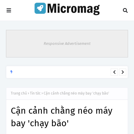
Responsive Advertisement
Lý do tạm dừng khai thác một số đường bay từ 1/4
TIN TỨC
Trang chủ
Tin tức
Cận cảnh chằng néo máy bay 'chạy bão'
Cận cảnh chằng néo máy
bay 'chạy bão'