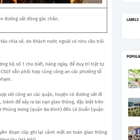
ên đường sắt đóng gác chắn.
LABELS
tàu chia sẻ, do khách nước ngoài có nhu cầu trải
POPULA
g bộ số 1 cho biết, hàng ngày, để duy trì trật tự
n, CSGT vẫn phối hợp cùng công an các phường tổ
 phạm.
i hợp với công an các quận, huyện có đường sắt đi
tránh để xảy ra tai nạn giao thông, đặc biệt trên
ừ Phùng Hưng (quận Ba Đình) đến Lê Duẩn (quận
yền đoạn clip ghi lại cảnh mất an toàn giao thông
ờng tàu (Hà Nội).