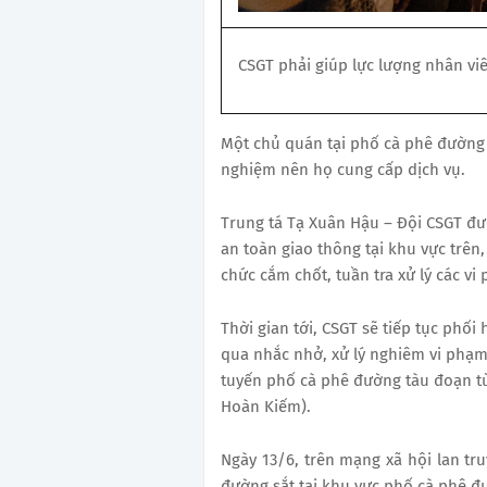
CSGT phải giúp lực lượng nhân vi
Một chủ quán tại phố cà phê đường 
nghiệm nên họ cung cấp dịch vụ.
Trung tá Tạ Xuân Hậu – Đội CSGT đườn
an toàn giao thông tại khu vực trê
chức cắm chốt, tuần tra xử lý các vi
Thời gian tới, CSGT sẽ tiếp tục phố
qua nhắc nhở, xử lý nghiêm vi phạm, 
tuyến phố cà phê đường tàu đoạn t
Hoàn Kiếm).
Ngày 13/6, trên mạng xã hội lan tru
đường sắt tại khu vực phố cà phê đư