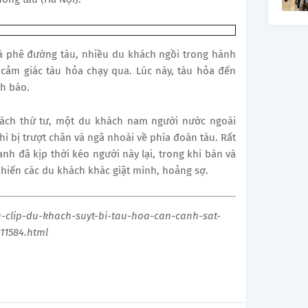
cà phê đường tàu, nhiều du khách ngồi trong hành
 cảm giác tàu hỏa chạy qua. Lúc này, tàu hỏa đến
nh báo.
hách thứ tư, một du khách nam người nước ngoài
hì bị trượt chân và ngã nhoài về phía đoàn tàu. Rất
h đã kịp thời kéo người này lại, trong khi bàn và
khiến các du khách khác giật mình, hoảng sợ.
u-clip-du-khach-suyt-bi-tau-hoa-can-canh-sat-
11584.html