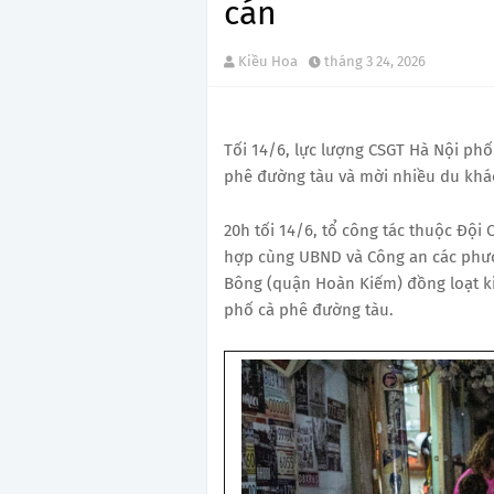
cán
Kiều Hoa
tháng 3 24, 2026
Tối 14/6, lực lượng CSGT Hà Nội phố
phê đường tàu và mời nhiều du khác
20h tối 14/6, tổ công tác thuộc Đội
hợp cùng UBND và Công an các phườ
Bông (quận Hoàn Kiếm) đồng loạt kiể
phố cà phê đường tàu.