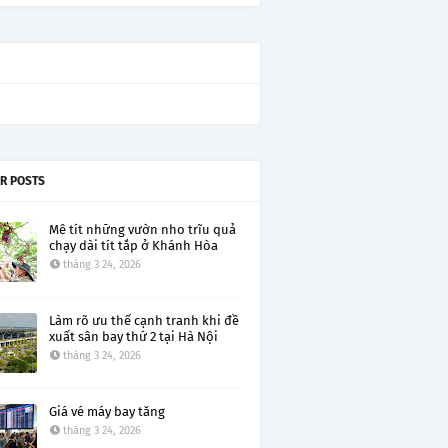
R POSTS
Mê tít những vườn nho trĩu quả
chạy dài tít tắp ở Khánh Hòa
tháng 3 24, 2026
Làm rõ ưu thế cạnh tranh khi đề
xuất sân bay thứ 2 tại Hà Nội
tháng 3 24, 2026
Giá vé máy bay tăng
tháng 3 24, 2026