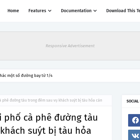
Home
Features
Documentation
Download This T
Responsive Advertisement
thác một số đường bay từ 1/4
cà phê đường tàu trong đêm sau vụ khách suýt bị tàu hỏa cán
SOCIAL
i phố cà phê đường tàu
khách suýt bị tàu hỏa