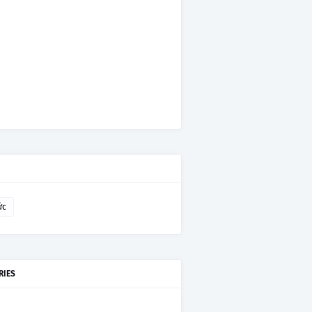
ức
RIES