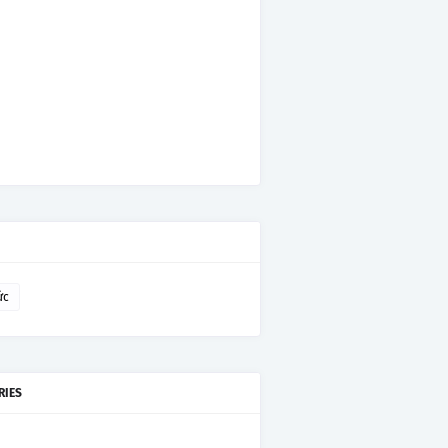
ức
RIES