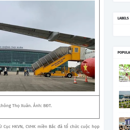
LABELS
POPULA
không Thọ Xuân. Ảnh: BĐT.
ừ Cục HKVN, CVHK miền Bắc đã tổ chức cuộc họp