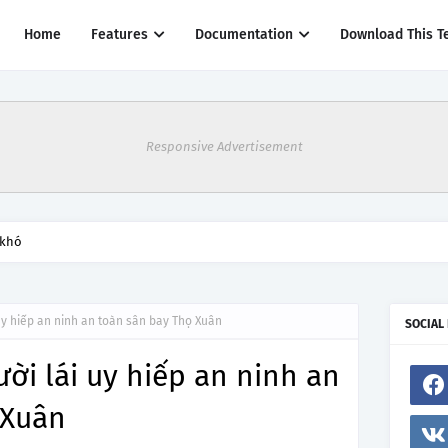
Home
Features
Documentation
Download This T
Responsive Advertisement
 khó
 uy hiếp an ninh an toàn sân bay Thọ Xuân
SOCIAL
ời lái uy hiếp an ninh an
 Xuân