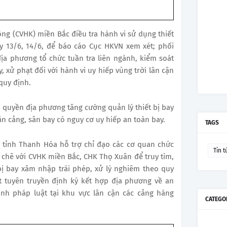
g (CVHK) miền Bắc điều tra hành vi sử dụng thiết
y 13/6, 14/6, để báo cáo Cục HKVN xem xét; phối
ịa phương tổ chức tuần tra liên ngành, kiểm soát
, xử phạt đối với hành vi uy hiếp vùng trời lân cận
quy định.
 quyền địa phương tăng cường quản lý thiết bị bay
ận cảng, sân bay có nguy cơ uy hiếp an toàn bay.
TAGS
 tỉnh Thanh Hóa hỗ trợ chỉ đạo các cơ quan chức
Tin t
chẽ với CVHK miền Bắc, CHK Thọ Xuân để truy tìm,
bị bay xâm nhập trái phép, xử lý nghiêm theo quy
t tuyên truyền định kỳ kết hợp địa phương về an
nh pháp luật tại khu vực lân cận các cảng hàng
CATEGO