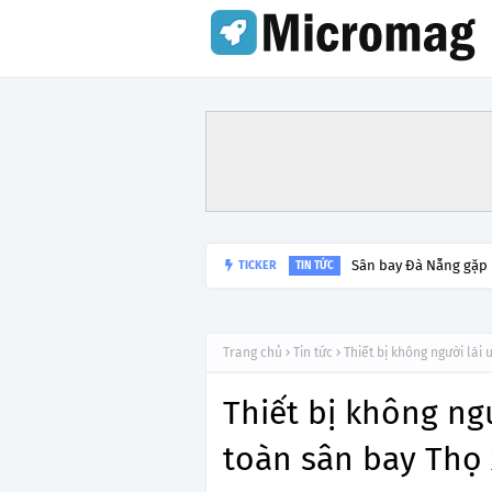
Sân bay Đà Nẵng gặp
TICKER
TIN TỨC
Trang chủ
Tin tức
Thiết bị không người lái
Thiết bị không ngư
toàn sân bay Thọ