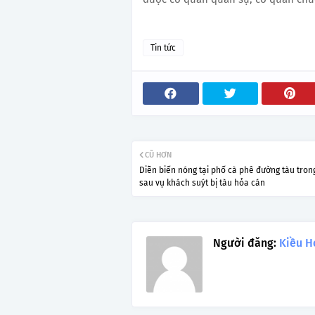
Tin tức
CŨ HƠN
Diễn biến nóng tại phố cà phê đường tàu tro
sau vụ khách suýt bị tàu hỏa cán
Người đăng:
Kiều H