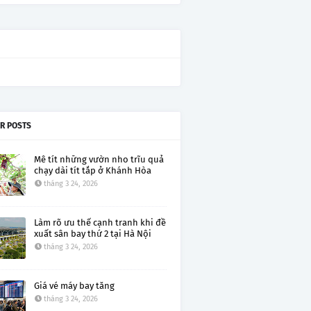
R POSTS
Mê tít những vườn nho trĩu quả
chạy dài tít tắp ở Khánh Hòa
tháng 3 24, 2026
Làm rõ ưu thế cạnh tranh khi đề
xuất sân bay thứ 2 tại Hà Nội
tháng 3 24, 2026
Giá vé máy bay tăng
tháng 3 24, 2026