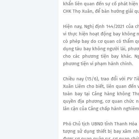
khẩn liên quan đến sự cố phát hiện 
CHK Thọ Xuân, để bàn hướng giải quy
Hiện nay, Nghị định 144/2021 của ch
vi thực hiện hoạt động bay không n
có phép bay do cơ quan có thẩm quy
dụng tàu bay không người lái, phươ
cho các phương tiện bay khác. Ng
phương tiện vi phạm hành chính.
Chiều nay (15/6), trao đổi với
PV Ti
Xuân Liêm cho biết, liên quan đến 
toàn bay tại Cảng hàng không Th
quyền địa phương, cơ quan chức n
lân cận của Cảng chấp hành nghiêm
Phó Chủ tịch UBND tỉnh Thanh Hóa Ma
tượng sử dụng thiết bị bay xâm n
được cơ quan quân sự, cơ quan chứ