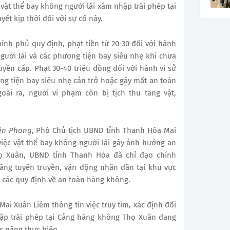
vật thể bay không người lái xâm nhập trái phép tại
ết kịp thời đối với sự cố này.
ính phủ quy định, phạt tiền từ 20-30 đối với hành
gười lái và các phương tiện bay siêu nhẹ khi chưa
ền cấp. Phạt 30-40 triệu đồng đối với hành vi sử
ng tiện bay siêu nhẹ cản trở hoặc gây mất an toàn
oài ra, người vi phạm còn bị tịch thu tang vật,
ền Phong
, Phó Chủ tịch UBND tỉnh Thanh Hóa Mai
việc vật thể bay không người lái gây ảnh hưởng an
ọ Xuân, UBND tỉnh Thanh Hóa đã chỉ đạo chính
ăng tuyên truyền, vận động nhân dân tại khu vực
 các quy định về an toàn hàng không.
i Xuân Liêm thông tin việc truy tìm, xác định đối
hập trái phép tại Cảng hàng không Thọ Xuân đang
c năng thực hiện.