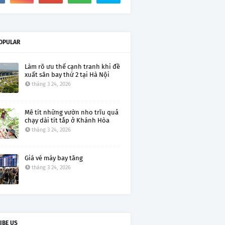
OPULAR
Làm rõ ưu thế cạnh tranh khi đề
xuất sân bay thứ 2 tại Hà Nội
tháng 3 24, 2026
Mê tít những vườn nho trĩu quả
chạy dài tít tắp ở Khánh Hòa
tháng 3 24, 2026
Giá vé máy bay tăng
tháng 3 24, 2026
IBE US