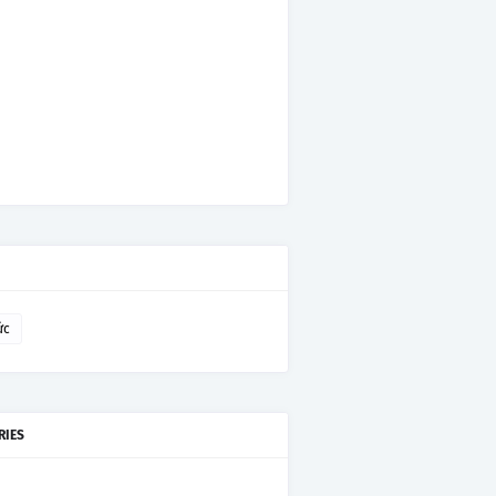
ức
RIES