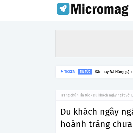
Lý do tạm dừng khai 
TICKER
TIN TỨC
Trang chủ
Tin tức
Du khách ngây ngất với 
Du khách ngây ngấ
hoành tráng chưa