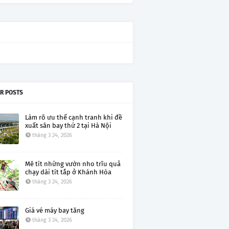
R POSTS
Làm rõ ưu thế cạnh tranh khi đề
xuất sân bay thứ 2 tại Hà Nội
tháng 3 24, 2026
Mê tít những vườn nho trĩu quả
chạy dài tít tắp ở Khánh Hòa
tháng 3 24, 2026
Giá vé máy bay tăng
tháng 3 24, 2026