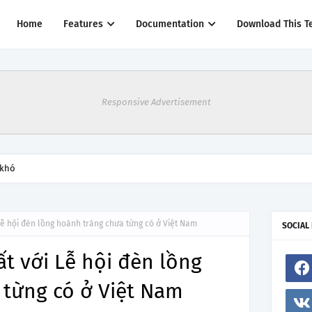
Home
Features
Documentation
Download This T
Responsive Advertisement
thác một số đường bay từ 1/4
Lễ hội đèn lồng hoành tráng chưa từng có ở Việt Nam
SOCIAL
t với Lễ hội đèn lồng
 từng có ở Việt Nam