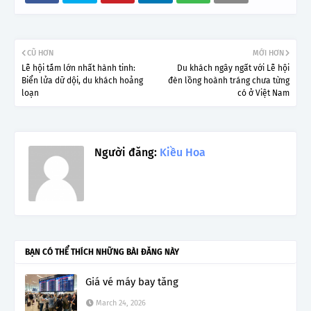
CŨ HƠN
MỚI HƠN
Lễ hội tắm lớn nhất hành tinh:
Du khách ngây ngất với Lễ hội
Biển lửa dữ dội, du khách hoảng
đèn lồng hoành tráng chưa từng
loạn
có ở Việt Nam
Người đăng:
Kiều Hoa
BẠN CÓ THỂ THÍCH NHỮNG BÀI ĐĂNG NÀY
Giá vé máy bay tăng
March 24, 2026