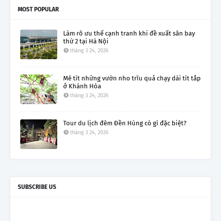
MOST POPULAR
Làm rõ ưu thế cạnh tranh khi đề xuất sân bay
thứ 2 tại Hà Nội
tháng 3 24, 2026
Mê tít những vườn nho trĩu quả chạy dài tít tắp
ở Khánh Hòa
tháng 3 24, 2026
Tour du lịch đêm Đền Hùng có gì đặc biệt?
tháng 3 24, 2026
SUBSCRIBE US