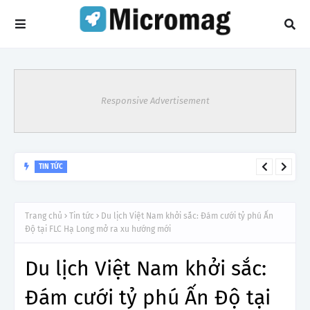
Responsive Advertisement
Giá vé máy bay tăng
TIN TỨC
Trang chủ
Tin tức
Du lịch Việt Nam khởi sắc: Đám cưới tỷ phú Ấn
Độ tại FLC Hạ Long mở ra xu hướng mới
Du lịch Việt Nam khởi sắc:
Đám cưới tỷ phú Ấn Độ tại