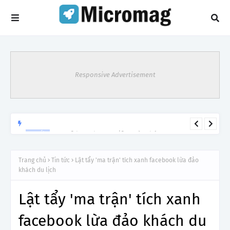
Responsive Advertisement
Rực rỡ hoa phượng giữa ngàn thông
TIN TỨC
Trang chủ
Tin tức
Lật tẩy 'ma trận' tích xanh facebook lừa đảo
khách du lịch
Lật tẩy 'ma trận' tích xanh
facebook lừa đảo khách du