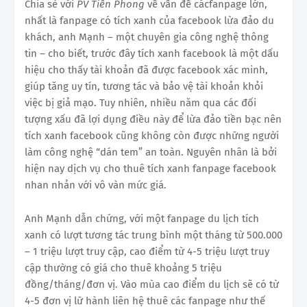
Chia sẻ với
PV Tiền Phong
về vấn đề cácfanpage lớn,
nhất là fanpage có tích xanh của facebook lừa đảo du
khách, anh Mạnh – một chuyên gia công nghệ thông
tin – cho biết, trước đây tích xanh facebook là một dấu
hiệu cho thấy tài khoản đã được facebook xác minh,
giúp tăng uy tín, tương tác và bảo vệ tài khoản khỏi
việc bị giả mạo. Tuy nhiên, nhiều năm qua các đối
tượng xấu đã lợi dụng điều này để lừa đảo tiền bạc nên
tích xanh facebook cũng không còn được những người
làm công nghệ “dán tem” an toàn. Nguyên nhân là bởi
hiện nay dịch vụ cho thuê tích xanh fanpage facebook
nhan nhản với vô vàn mức giá.
Anh Mạnh dẫn chứng, với một fanpage du lịch tích
xanh có lượt tương tác trung bình một tháng từ 500.000
– 1 triệu lượt truy cập, cao điểm từ 4-5 triệu lượt truy
cập thường có giá cho thuê khoảng 5 triệu
đồng/tháng/đơn vị. Vào mùa cao điểm du lịch sẽ có từ
4-5 đơn vị lữ hành liên hệ thuê các fanpage như thế