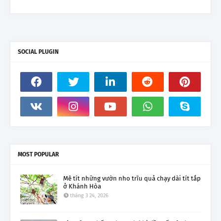
SOCIAL PLUGIN
MOST POPULAR
Mê tít những vườn nho trĩu quả chạy dài tít tắp
ở Khánh Hòa
tháng 3 24, 2026