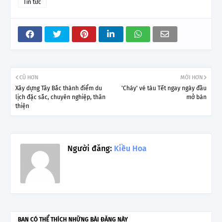
Tin tức
CŨ HƠN
MỚI HƠN
Xây dựng Tây Bắc thành điểm du
'Cháy' vé tàu Tết ngay ngày đầu
lịch đặc sắc, chuyên nghiệp, thân
mở bán
thiện
Người đăng:
Kiều Hoa
BẠN CÓ THỂ THÍCH NHỮNG BÀI ĐĂNG NÀY