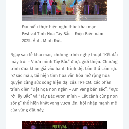
Đại biểu thực hiện nghi thức khai mạc
Festival Tinh Hoa Tây Bắc – Điện Biên năm
2025. Ảnh: Minh Đức.
Ngay sau lễ khai mạc, chương trình nghệ thuật “Kết dải
mây trời – Vươn mình Tây Bắc” được giới thiệu. Chương
trình đưa khán giả vào hành trình dệt tấm thổ cẩm rực
rỡ sắc màu, tái hiện tinh hoa văn hóa mở rộng hòa
quyện cùng sức sống hiện đại của TPHCM. Các phần
trình diễn “Dệt họa non ngàn – Âm vang bản sắc”, “Rực
rỡ Tây Bắc” và “Tây Bắc vươn mình – Cất cánh cùng non
sông” thể hiện khát vọng vươn lên, hội nhập mạnh mẽ
của vùng đất này.