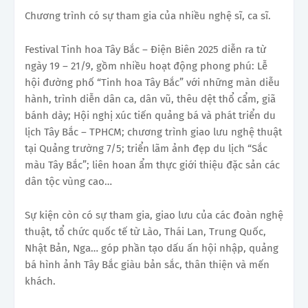
Chương trình có sự tham gia của nhiều nghệ sĩ, ca sĩ.
Festival Tinh hoa Tây Bắc – Điện Biên 2025 diễn ra từ
ngày 19 – 21/9, gồm nhiều hoạt động phong phú: Lễ
hội đường phố “Tinh hoa Tây Bắc” với những màn diễu
hành, trình diễn dân ca, dân vũ, thêu dệt thổ cẩm, giã
bánh dày; Hội nghị xúc tiến quảng bá và phát triển du
lịch Tây Bắc – TPHCM; chương trình giao lưu nghệ thuật
tại Quảng trường 7/5; triển lãm ảnh đẹp du lịch “Sắc
màu Tây Bắc”; liên hoan ẩm thực giới thiệu đặc sản các
dân tộc vùng cao…
Sự kiện còn có sự tham gia, giao lưu của các đoàn nghệ
thuật, tổ chức quốc tế từ Lào, Thái Lan, Trung Quốc,
Nhật Bản, Nga… góp phần tạo dấu ấn hội nhập, quảng
bá hình ảnh Tây Bắc giàu bản sắc, thân thiện và mến
khách.