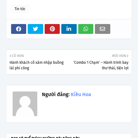
Tin tức
CŨ HƠN
MỚI HƠN
Hành khách cố xâm nhập buồng
'Combo 1 Chạm' – Hành trình bay
lái phi công
thư thái, tiện lợi
Người đăng:
Kiều Hoa