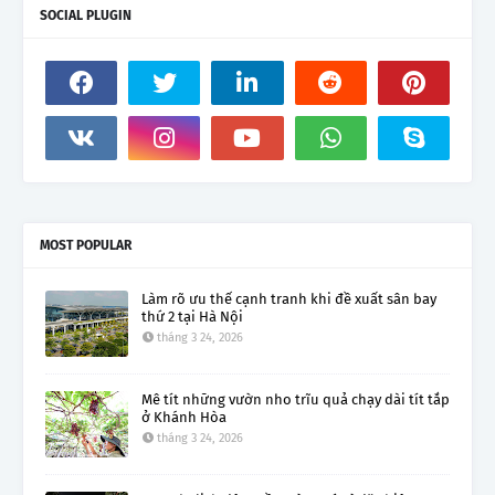
SOCIAL PLUGIN
MOST POPULAR
Làm rõ ưu thế cạnh tranh khi đề xuất sân bay
thứ 2 tại Hà Nội
tháng 3 24, 2026
Mê tít những vườn nho trĩu quả chạy dài tít tắp
ở Khánh Hòa
tháng 3 24, 2026