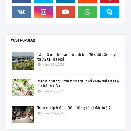
MOST POPULAR
Làm rõ ưu thế cạnh tranh khi đề xuất sân bay
thứ 2 tại Hà Nội
tháng 3 24, 2026
Mê tít những vườn nho trĩu quả chạy dài tít tắp
ở Khánh Hòa
tháng 3 24, 2026
Tour du lịch đêm Đền Hùng có gì đặc biệt?
tháng 3 24, 2026