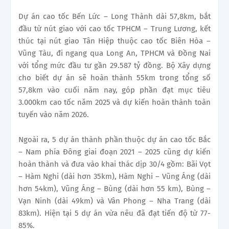
Dự án cao tốc Bến Lức – Long Thành dài 57,8km, bắt
đầu từ nút giao với cao tốc TPHCM – Trung Lương, kết
thúc tại nút giao Tân Hiệp thuộc cao tốc Biên Hòa –
Vũng Tàu, đi ngang qua Long An, TPHCM và Đồng Nai
với tổng mức đầu tư gần 29.587 tỷ đồng. Bộ Xây dựng
cho biết dự án sẽ hoàn thành 55km trong tổng số
57,8km vào cuối năm nay, góp phần đạt mục tiêu
3.000km cao tốc năm 2025 và dự kiến hoàn thành toàn
tuyến vào năm 2026.
Ngoài ra, 5 dự án thành phần thuộc dự án cao tốc Bắc
– Nam phía Đông giai đoạn 2021 – 2025 cũng dự kiến
hoàn thành và đưa vào khai thác dịp 30/4 gồm: Bãi Vọt
– Hàm Nghi (dài hơn 35km), Hàm Nghi – Vũng Áng (dài
hơn 54km), Vũng Áng – Bùng (dài hơn 55 km), Bùng –
Vạn Ninh (dài 49km) và Vân Phong – Nha Trang (dài
83km). Hiện tại 5 dự án vừa nêu đã đạt tiến độ từ 77-
85%.