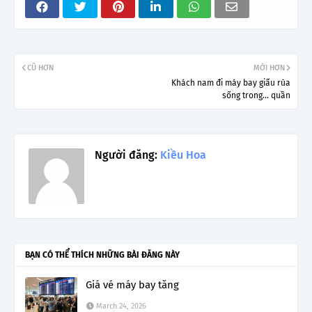
CŨ HƠN
MỚI HƠN
Khách nam đi máy bay giấu rùa
sống trong... quần
Người đăng:
Kiều Hoa
BẠN CÓ THỂ THÍCH NHỮNG BÀI ĐĂNG NÀY
Giá vé máy bay tăng
March 24, 2026