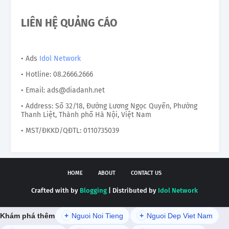
LIÊN HỆ QUẢNG CÁO
• Ads
Idol Network
• Hotline: 08.2666.2666
• Email: ads@diadanh.net
• Address: Số 32/18, Đường Lương Ngọc Quyến, Phường
Thanh Liệt, Thành phố Hà Nội, Việt Nam
• MST/ĐKKD/QĐTL: 0110735039
HOME
ABOUT
CONTACT US
Crafted with by
Blogging
| Distributed by
Idol Network
Khám phá thêm
+
Nguoi Noi Tieng
+
Nguoi Dep Viet Nam