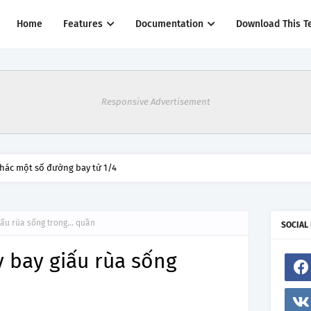
Home
Features
Documentation
Download This T
Responsive Advertisement
thác một số đường bay từ 1/4
ấu rùa sống trong... quần
SOCIAL
 bay giấu rùa sống