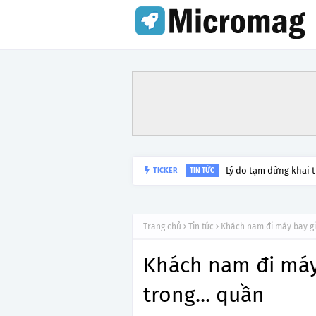
Lý do tạm dừng khai 
TICKER
TIN TỨC
Trang chủ
Tin tức
Khách nam đi máy bay gi
Khách nam đi máy
trong... quần