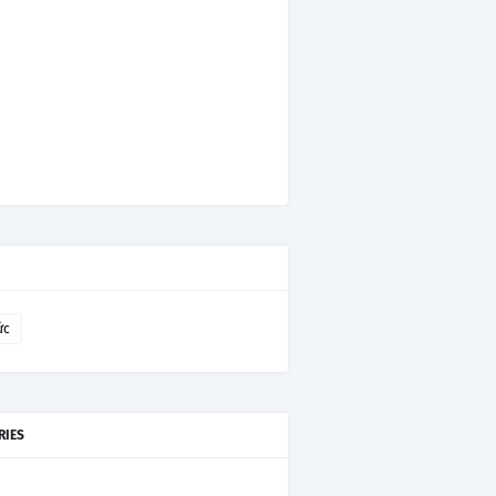
ức
RIES