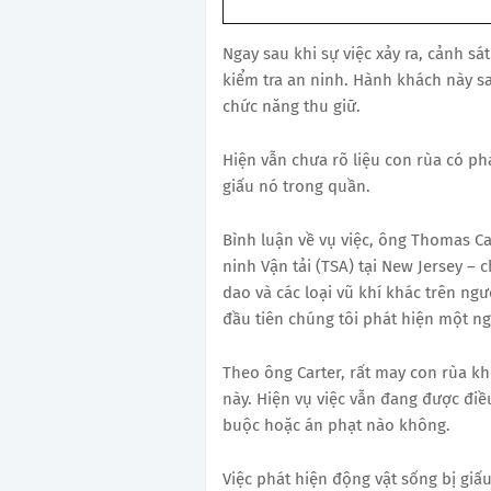
Ngay sau khi sự việc xảy ra, cảnh s
kiểm tra an ninh. Hành khách này sa
chức năng thu giữ.
Hiện vẫn chưa rõ liệu con rùa có phả
giấu nó trong quần.
Bình luận về vụ việc, ông Thomas C
ninh Vận tải (TSA) tại New Jersey – 
dao và các loại vũ khí khác trên ngườ
đầu tiên chúng tôi phát hiện một ng
Theo ông Carter, rất may con rùa k
này. Hiện vụ việc vẫn đang được điề
buộc hoặc án phạt nào không.
Việc phát hiện động vật sống bị gi