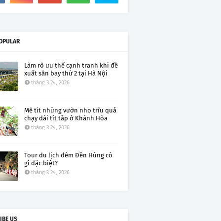
OPULAR
Làm rõ ưu thế cạnh tranh khi đề
xuất sân bay thứ 2 tại Hà Nội
tháng 3 24, 2026
Mê tít những vườn nho trĩu quả
chạy dài tít tắp ở Khánh Hòa
tháng 3 24, 2026
Tour du lịch đêm Đền Hùng có
gì đặc biệt?
tháng 3 24, 2026
IBE US