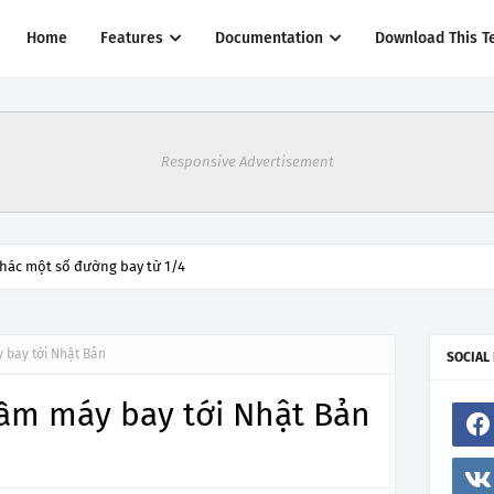
Home
Features
Documentation
Download This T
Responsive Advertisement
thác một số đường bay từ 1/4
 bay tới Nhật Bản
SOCIAL
ầm máy bay tới Nhật Bản