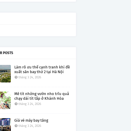
R POSTS
Làm rõ ưu thế cạnh tranh khi đề
xuất sân bay thứ 2 tại Hà Nội
tháng 3 24, 2026
Mê tít những vườn nho trĩu quả
chạy dài tít tắp ở Khánh Hòa
tháng 3 24, 2026
Giá vé máy bay tăng
tháng 3 24, 2026