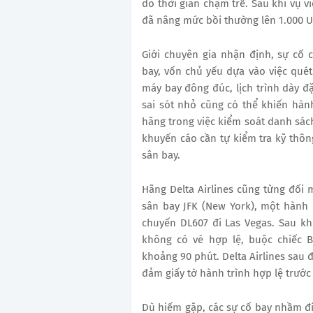
do thời gian chậm trễ. Sau khi vụ 
đã nâng mức bồi thường lên 1.000 US
Giới chuyên gia nhận định, sự cố 
bay, vốn chủ yếu dựa vào việc quét
máy bay đông đúc, lịch trình dày đ
sai sót nhỏ cũng có thể khiến hà
hãng trong việc kiểm soát danh sá
khuyến cáo cần tự kiểm tra kỹ thôn
sân bay.
Hãng Delta Airlines cũng từng đối m
sân bay JFK (New York), một hành
chuyến DL607 đi Las Vegas. Sau kh
không có vé hợp lệ, buộc chiếc B
khoảng 90 phút. Delta Airlines sau 
đảm giấy tờ hành trình hợp lệ trước
Dù hiếm gặp, các sự cố bay nhầm đi