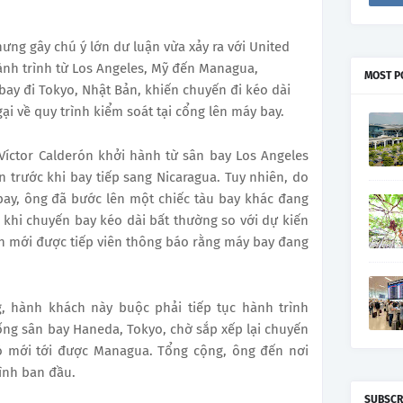
ưng gây chú ý lớn dư luận vừa xảy ra với United
ành trình từ Los Angeles, Mỹ đến Managua,
MOST P
bay đi Tokyo, Nhật Bản, khiến chuyến đi kéo dài
ại về quy trình kiểm soát tại cổng lên máy bay.
Víctor Calderón khởi hành từ sân bay Los Angeles
 trước khi bay tiếp sang Nicaragua. Tuy nhiên, do
bay, ông đã bước lên một chiếc tàu bay khác đang
 khi chuyến bay kéo dài bất thường so với dự kiến
n mới được tiếp viên thông báo rằng máy bay đang
, hành khách này buộc phải tiếp tục hành trình
ng sân bay Haneda, Tokyo, chờ sắp xếp lại chuyến
đó mới tới được Managua. Tổng cộng, ông đến nơi
ình ban đầu.
SUBSCR