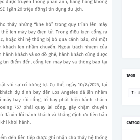
việc được truyền thông phản ánh, hãng hàng không
D (gần 26 triệu đồng) tín dụng du lịch.
cho thấy những “khe hở” trong quy trình lên máy
 thẻ lên máy bay điện tử. Trong điều kiện cổng ra
ặc, hoặc khi hệ thống bị bỏ qua cảnh báo, chỉ một
nh khách lên nhầm chuyến. Ngoài trách nhiệm của
ch hành khách và sơ đồ ghế, hành khách cũng được
g tin điểm đến, cổng lên máy bay và thông báo tại
TAGS
ặt với sự cố tương tự. Cụ thể, ngày 10/8/2025, tại
 khách dự định bay đến Los Angeles đã lên nhầm
Tin t
i máy bay rời cổng, tổ bay phát hiện hành khách
oeing 757 phải quay lại cổng, gây chậm chuyến
đó đã xin lỗi hành khách và khẳng định ưu tiên bảo
 khi khởi hành.
CATEGO
ểm đến liên tiếp được ghi nhận cho thấy hệ thống