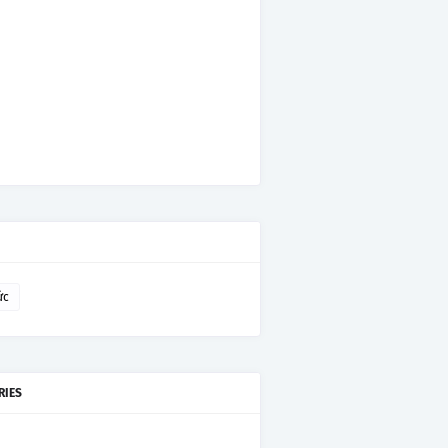
ức
RIES