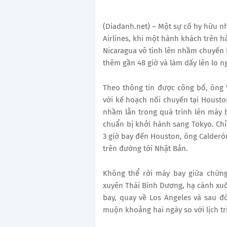
(Diadanh.net) – Một sự cố hy hữu nh
Airlines, khi một hành khách trên h
Nicaragua vô tình lên nhầm chuyến 
thêm gần 48 giờ và làm dấy lên lo ng
Theo thông tin được công bố, ông 
với kế hoạch nối chuyến tại Houston
nhầm lẫn trong quá trình lên máy 
chuẩn bị khởi hành sang Tokyo. Chỉ
3 giờ bay đến Houston, ông Calderó
trên đường tới Nhật Bản.
Không thể rời máy bay giữa chừng
xuyên Thái Bình Dương, hạ cánh xuố
bay, quay về Los Angeles và sau 
muộn khoảng hai ngày so với lịch tr