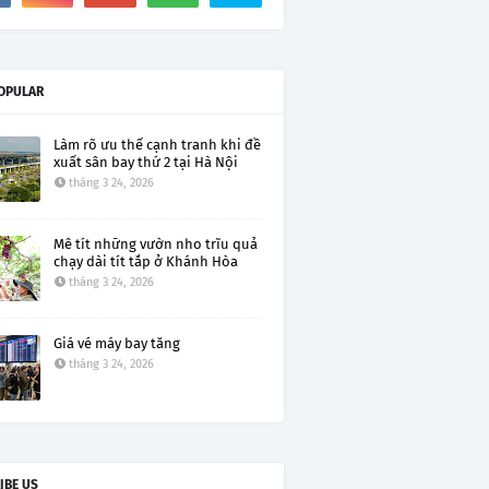
OPULAR
Làm rõ ưu thế cạnh tranh khi đề
xuất sân bay thứ 2 tại Hà Nội
tháng 3 24, 2026
Mê tít những vườn nho trĩu quả
chạy dài tít tắp ở Khánh Hòa
tháng 3 24, 2026
Giá vé máy bay tăng
tháng 3 24, 2026
IBE US