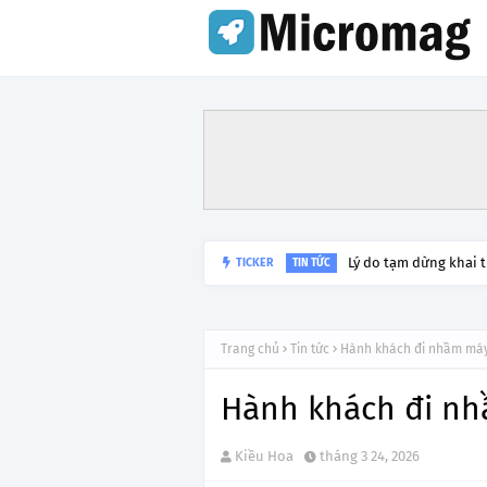
Lý do tạm dừng khai 
TICKER
TIN TỨC
Trang chủ
Tin tức
Hành khách đi nhầm máy
Hành khách đi nh
Kiều Hoa
tháng 3 24, 2026