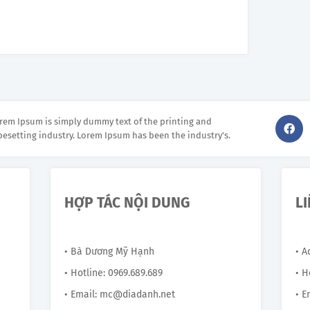
rem Ipsum is simply dummy text of the printing and
pesetting industry. Lorem Ipsum has been the industry's.
HỢP TÁC NỘI DUNG
L
• Bà Dương Mỹ Hạnh
• 
• Hotline: 0969.689.689
• H
• Email: mc@diadanh.net
• E