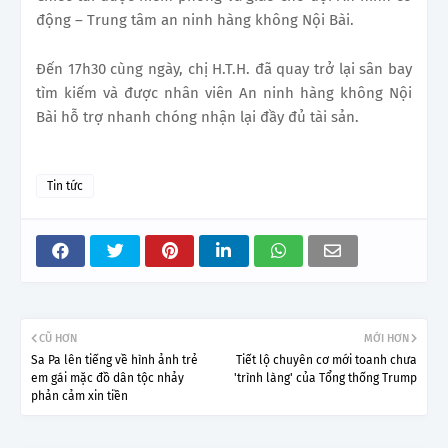
động – Trung tâm an ninh hàng không Nội Bài.
Đến 17h30 cùng ngày, chị H.T.H. đã quay trở lại sân bay
tìm kiếm và được nhân viên An ninh hàng không Nội
Bài hỗ trợ nhanh chóng nhận lại đầy đủ tài sản.
Tin tức
CŨ HƠN
MỚI HƠN
Sa Pa lên tiếng về hình ảnh trẻ
Tiết lộ chuyên cơ mới toanh chưa
em gái mặc đồ dân tộc nhảy
'trình làng' của Tổng thống Trump
phản cảm xin tiền