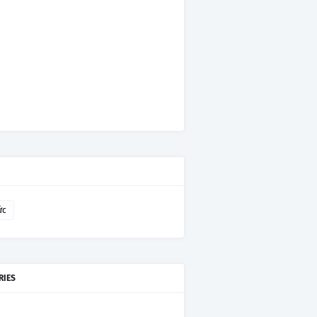
ức
RIES