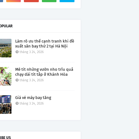
OPULAR
Làm rõ ưu thế cạnh tranh khi đề
xuất sân bay thứ 2 tại Hà Nội
tháng 3 24, 2026
Mê tít những vườn nho trĩu quả
chạy dài tít tắp ở Khánh Hòa
tháng 3 24, 2026
Giá vé máy bay tăng
tháng 3 24, 2026
IBE US