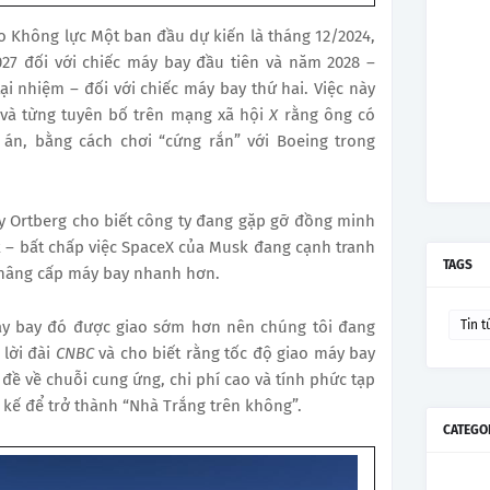
 Không lực Một ban đầu dự kiến là tháng 12/2024,
27 đối với chiếc máy bay đầu tiên và năm 2028 –
 nhiệm – đối với chiếc máy bay thứ hai. Việc này
 và từng tuyên bố trên mạng xã hội
X
rằng ông có
 án, bằng cách chơi “cứng rắn” với Boeing trong
ly Ortberg cho biết công ty đang gặp gỡ đồng minh
 – bất chấp việc SpaceX của Musk đang cạnh tranh
TAGS
 nâng cấp máy bay nhanh hơn.
y bay đó được giao sớm hơn nên chúng tôi đang
Tin t
 lời đài
CNBC
và cho biết rằng tốc độ giao máy bay
 đề về chuỗi cung ứng, chi phí cao và tính phức tạp
 kế để trở thành “Nhà Trắng trên không”.
CATEGO