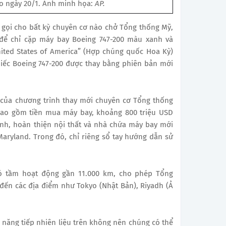
o ngày 20/1. Ảnh minh họa:
AP.
n gọi cho bất kỳ chuyên cơ nào chở Tổng thống Mỹ,
để chỉ cặp máy bay Boeing 747-200 màu xanh và
ited States of America” (Hợp chúng quốc Hoa Kỳ)
iếc Boeing 747-200 được thay bằng phiên bản mới
í của chương trình thay mới chuyên cơ Tổng thống
 bao gồm tiền mua máy bay, khoảng 800 triệu USD
nh, hoàn thiện nội thất và nhà chứa máy bay mới
aryland. Trong đó, chỉ riêng sổ tay hướng dẫn sử
có tầm hoạt động gần 11.000 km, cho phép Tổng
đến các địa điểm như Tokyo (Nhật Bản), Riyadh (Ả
 năng tiếp nhiên liệu trên không nên chúng có thể