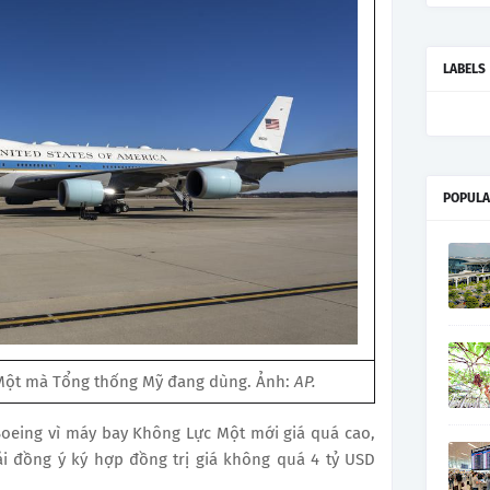
LABELS
POPULA
Một mà Tổng thống Mỹ đang dùng. Ảnh:
AP.
Boeing vì máy bay Không Lực Một mới giá quá cao,
i đồng ý ký hợp đồng trị giá không quá 4 tỷ USD