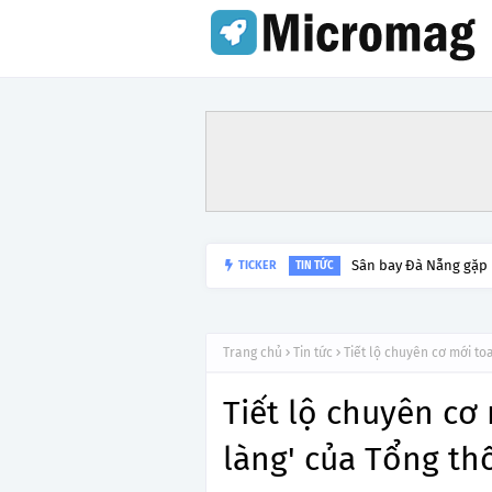
TICKER
Lý do tạm dừng khai 
TIN TỨC
Trang chủ
Tin tức
Tiết lộ chuyên cơ mới to
Tiết lộ chuyên cơ
làng' của Tổng t