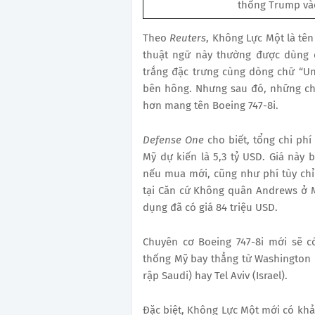
thống Trump và
Theo
Reuters
, Không Lực Một là tê
thuật ngữ này thường được dùng 
trắng đặc trưng cùng dòng chữ “Un
bên hông. Nhưng sau đó, những ch
hơn mang tên Boeing 747-8i.
Defense One
cho biết, tổng chi ph
Mỹ dự kiến là 5,3 tỷ USD. Giá này
nếu mua mới, cũng như phí tùy chỉ
tại Căn cứ Không quân Andrews ở M
dụng đã có giá 84 triệu USD.
Chuyên cơ Boeing 747-8i mới sẽ 
thống Mỹ bay thẳng từ Washington 
rập Saudi) hay Tel Aviv (Israel).
Đặc biệt, Không Lực Một mới có khả