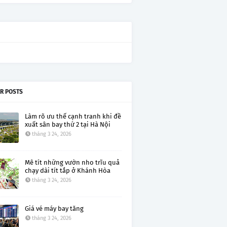
R POSTS
Làm rõ ưu thế cạnh tranh khi đề
xuất sân bay thứ 2 tại Hà Nội
tháng 3 24, 2026
Mê tít những vườn nho trĩu quả
chạy dài tít tắp ở Khánh Hòa
tháng 3 24, 2026
Giá vé máy bay tăng
tháng 3 24, 2026