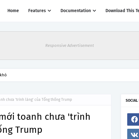
Home
Features
Documentation
Download This T
Responsive Advertisement
thác một số đường bay từ 1/4
anh chưa 'trình làng' của Tổng thống Trump
SOCIAL
 mới toanh chưa 'trình
hống Trump