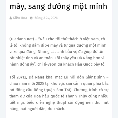
máy, sang đường một mình
Kiều Hoa
tháng 3 24, 2026
(Diadanh.net) – “Nếu cho tôi thử thách ở Việt Nam, có
lẽ tôi không dám đi xe máy và tự qua đường một mình
vì xe quá đông. Nhưng các anh bảo vệ đã giúp đỡ tôi
rất nhiệt tình và an toàn. Tôi thấy yêu Đà Nẵng hơn vì
hành động ấy”, chị Ji-yeon du khách Hàn Quốc bày tỏ.
Tối 20/12, Đà Nẵng khai mạc Lễ hội đón Giáng sinh –
chào năm mới 2025 tại khu vực sàn cảnh quan phía bắc
bờ đông cầu Rồng (quận Sơn Trà). Chương trình có sự
tham dự của Hoa hậu quốc tế Thanh Thủy cùng nhiều
tiết mục biểu diễn nghệ thuật sôi động nên thu hút
hàng loạt người dân, du khách.