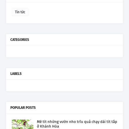
Tin tức
CATEGORIES
LABELS
POPULAR POSTS
Mê tít những vườn nho trĩu quả chạy dài tít tắp
ở Khánh Hòa