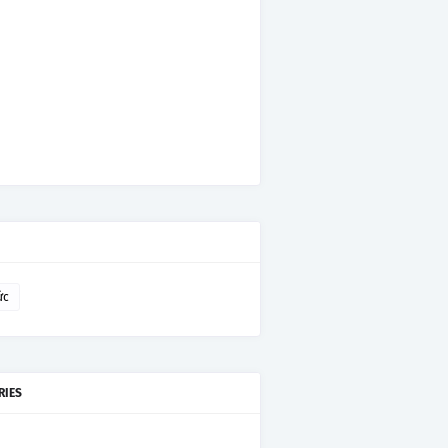
ức
RIES