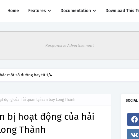
Home
Features
Documentation
Download This T
Responsive Advertisement
thác một số đường bay từ 1/4
ạt động của hải quan tại sân bay Long Thành
SOCIAL
n bị hoạt động của hải
 Long Thành