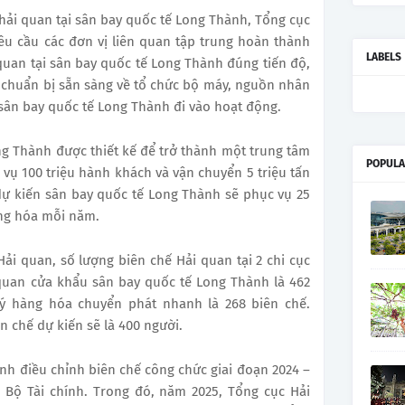
ải quan tại sân bay quốc tế Long Thành, Tổng cục
u cầu các đơn vị liên quan tập trung hoàn thành
LABELS
quan tại sân bay quốc tế Long Thành đúng tiến độ,
 chuẩn bị sẵn sàng về tổ chức bộ máy, nguồn nhân
 sân bay quốc tế Long Thành đi vào hoạt động.
g Thành được thiết kế để trở thành một trung tâm
POPULA
vụ 100 triệu hành khách và vận chuyển 5 triệu tấn
dự kiến sân bay quốc tế Long Thành sẽ phục vụ 25
àng hóa mỗi năm.
ải quan, số lượng biên chế Hải quan tại 2 chi cục
 quan cửa khẩu sân bay quốc tế Long Thành là 462
lý hàng hóa chuyển phát nhanh là 268 biên chế.
n chế dự kiến sẽ là 400 người.
ịnh điều chỉnh biên chế công chức giai đoạn 2024 –
c Bộ Tài chính. Trong đó, năm 2025, Tổng cục Hải