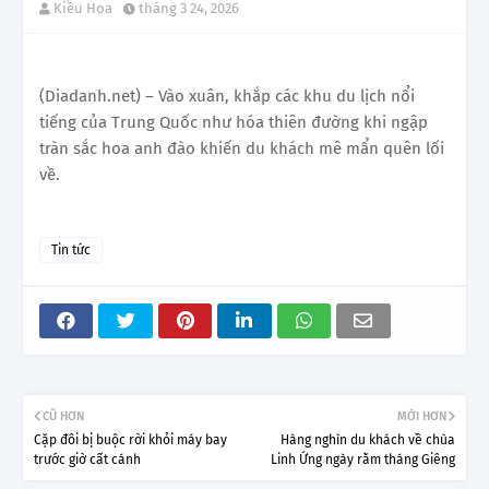
Kiều Hoa
tháng 3 24, 2026
(Diadanh.net) – Vào xuân, khắp các khu du lịch nổi
tiếng của Trung Quốc như hóa thiên đường khi ngập
tràn sắc hoa anh đào khiến du khách mê mẩn quên lối
về.
Tin tức
CŨ HƠN
MỚI HƠN
Cặp đôi bị buộc rời khỏi máy bay
Hàng nghìn du khách về chùa
trước giờ cất cánh
Linh Ứng ngày rằm tháng Giêng